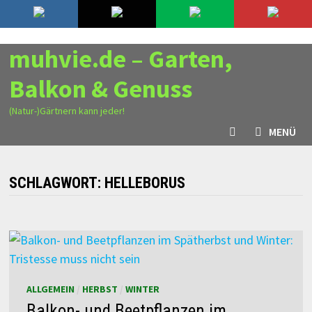
Zurück
6. August 2026
zum
Inhalt
muhvie.de – Garten,
Balkon & Genuss
(Natur-)Gärtnern kann jeder!
MENÜ
SCHLAGWORT:
HELLEBORUS
ALLGEMEIN
/
HERBST
/
WINTER
Balkon- und Beetpflanzen im