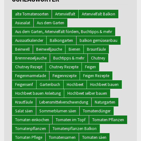
alte Tomatensorten
Artenvielfalt
Artenvielfalt Balkon
Asiasalat
Aus dem Garten
Aus dem Garten, Artenvielfalt fördern, Buchtipps & mehr
Aussaatkalender
Balkongarten
balkon gemüseanbau
Beinwell
Beinwelljauche
Bienen
Braunfäule
Brennnesseljauche
Buchtipps & mehr
Chutney
Chutney Rezept
Chutney Rezepte
Feigen
Feigenmarmelade
Feigenrezepte
Feigen Rezepte
Feigensenf
Gartenbuch
Hochbeet
Hochbeet bauen
Hochbeet bauen Anleitung
Hochbeet selber bauen
Krautfäule
Lebensmittelverschwendung
Naturgarten
Salat säen
Sommerblumen säen
Tomatendünger
Tomaten einkochen
Tomaten im Topf
Tomaten Pflanzen
Tomatenpflanzen
Tomatenpflanzen Balkon
Tomaten Pflege
Tomatensamen
Tomaten säen