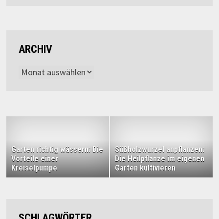
ARCHIV
Archiv
Garten richtig wässern: Die
Süßholzwurzel anpflanzen:
Vorteile einer
Die Heilpflanze im eigenen
Kreiselpumpe
Garten kultivieren
SCHLAGWÖRTER