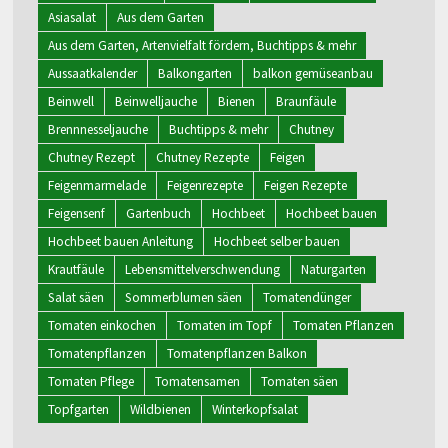
Asiasalat
Aus dem Garten
Aus dem Garten, Artenvielfalt fördern, Buchtipps & mehr
Aussaatkalender
Balkongarten
balkon gemüseanbau
Beinwell
Beinwelljauche
Bienen
Braunfäule
Brennnesseljauche
Buchtipps & mehr
Chutney
Chutney Rezept
Chutney Rezepte
Feigen
Feigenmarmelade
Feigenrezepte
Feigen Rezepte
Feigensenf
Gartenbuch
Hochbeet
Hochbeet bauen
Hochbeet bauen Anleitung
Hochbeet selber bauen
Krautfäule
Lebensmittelverschwendung
Naturgarten
Salat säen
Sommerblumen säen
Tomatendünger
Tomaten einkochen
Tomaten im Topf
Tomaten Pflanzen
Tomatenpflanzen
Tomatenpflanzen Balkon
Tomaten Pflege
Tomatensamen
Tomaten säen
Topfgarten
Wildbienen
Winterkopfsalat