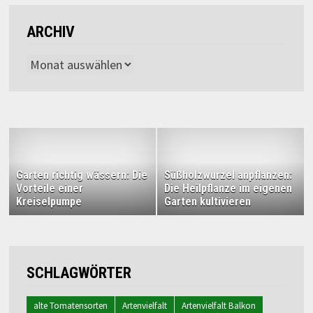
ARCHIV
Archiv
Garten richtig wässern: Die
Süßholzwurzel anpflanzen:
Vorteile einer
Die Heilpflanze im eigenen
Kreiselpumpe
Garten kultivieren
SCHLAGWÖRTER
alte Tomatensorten
Artenvielfalt
Artenvielfalt Balkon