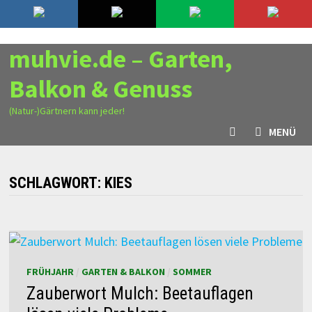
Zurück
7. August 2026
zum
Inhalt
muhvie.de – Garten,
Balkon & Genuss
(Natur-)Gärtnern kann jeder!
MENÜ
SCHLAGWORT:
KIES
FRÜHJAHR
/
GARTEN & BALKON
/
SOMMER
Zauberwort Mulch: Beetauflagen