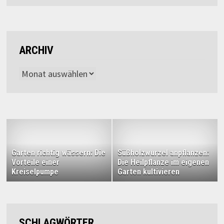
ARCHIV
Archiv
Garten richtig wässern: Die
Süßholzwurzel anpflanzen:
Vorteile einer
Die Heilpflanze im eigenen
Kreiselpumpe
Garten kultivieren
SCHLAGWÖRTER