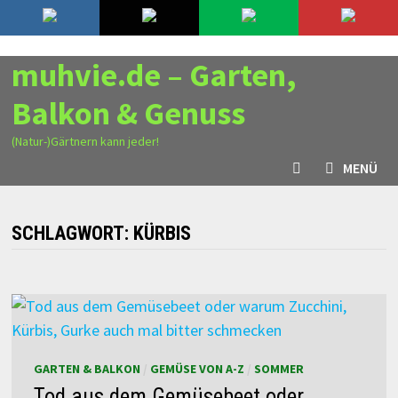
Zurück
6. August 2026
zum
Inhalt
muhvie.de – Garten,
Balkon & Genuss
(Natur-)Gärtnern kann jeder!
MENÜ
SCHLAGWORT:
KÜRBIS
GARTEN & BALKON
/
GEMÜSE VON A-Z
/
SOMMER
Tod aus dem Gemüsebeet oder