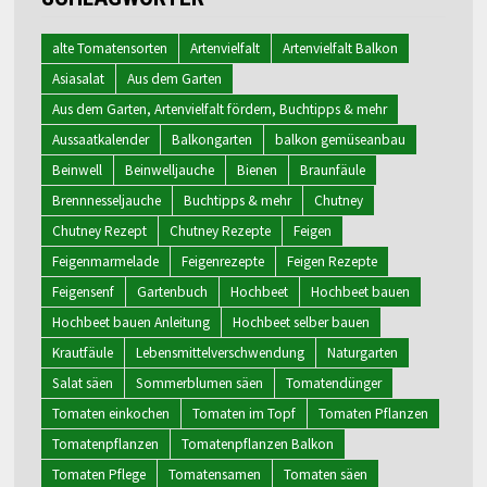
alte Tomatensorten
Artenvielfalt
Artenvielfalt Balkon
Asiasalat
Aus dem Garten
Aus dem Garten, Artenvielfalt fördern, Buchtipps & mehr
Aussaatkalender
Balkongarten
balkon gemüseanbau
Beinwell
Beinwelljauche
Bienen
Braunfäule
Brennnesseljauche
Buchtipps & mehr
Chutney
Chutney Rezept
Chutney Rezepte
Feigen
Feigenmarmelade
Feigenrezepte
Feigen Rezepte
Feigensenf
Gartenbuch
Hochbeet
Hochbeet bauen
Hochbeet bauen Anleitung
Hochbeet selber bauen
Krautfäule
Lebensmittelverschwendung
Naturgarten
Salat säen
Sommerblumen säen
Tomatendünger
Tomaten einkochen
Tomaten im Topf
Tomaten Pflanzen
Tomatenpflanzen
Tomatenpflanzen Balkon
Tomaten Pflege
Tomatensamen
Tomaten säen