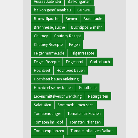
Aussaatkalender
Balkongarten
balkon gemüseanbau
Beinwell
Beinwelljauche
Bienen
Braunfäule
Brennnesseljauche
Buchtipps & mehr
Chutney
Chutney Rezept
Chutney Rezepte
Feigen
Feigenmarmelade
Feigenrezepte
Feigen Rezepte
Feigensenf
Gartenbuch
Hochbeet
Hochbeet bauen
Hochbeet bauen Anleitung
Hochbeet selber bauen
Krautfäule
Lebensmittelverschwendung
Naturgarten
Salat säen
Sommerblumen säen
Tomatendünger
Tomaten einkochen
Tomaten im Topf
Tomaten Pflanzen
Tomatenpflanzen
Tomatenpflanzen Balkon