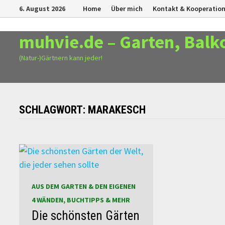
Zurück
6. August 2026
Home
Über mich
Kontakt & Kooperatio
zum
Inhalt
muhvie.de – Garten, Balk
(Natur-)Gärtnern kann jeder!
SCHLAGWORT:
MARAKESCH
AUS DEM GARTEN & DEN EIGENEN
4 WÄNDEN, BUCHTIPPS & MEHR
Die schönsten Gärten