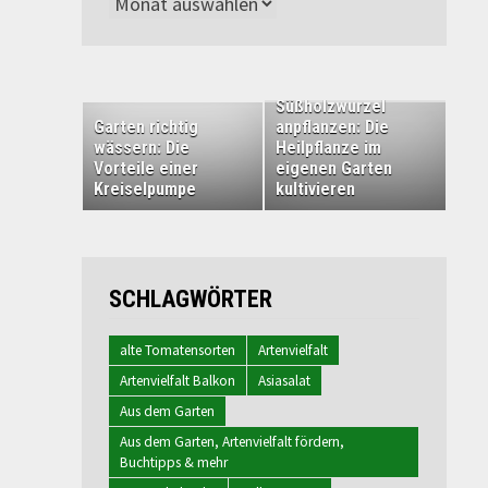
Archiv
Süßholzwurzel
Garten richtig
anpflanzen: Die
wässern: Die
Heilpflanze im
Vorteile einer
eigenen Garten
Kreiselpumpe
kultivieren
SCHLAGWÖRTER
alte Tomatensorten
Artenvielfalt
Artenvielfalt Balkon
Asiasalat
Aus dem Garten
Aus dem Garten, Artenvielfalt fördern,
Buchtipps & mehr