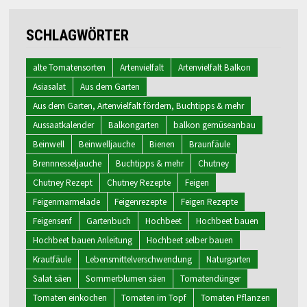
SCHLAGWÖRTER
alte Tomatensorten
Artenvielfalt
Artenvielfalt Balkon
Asiasalat
Aus dem Garten
Aus dem Garten, Artenvielfalt fördern, Buchtipps & mehr
Aussaatkalender
Balkongarten
balkon gemüseanbau
Beinwell
Beinwelljauche
Bienen
Braunfäule
Brennnesseljauche
Buchtipps & mehr
Chutney
Chutney Rezept
Chutney Rezepte
Feigen
Feigenmarmelade
Feigenrezepte
Feigen Rezepte
Feigensenf
Gartenbuch
Hochbeet
Hochbeet bauen
Hochbeet bauen Anleitung
Hochbeet selber bauen
Krautfäule
Lebensmittelverschwendung
Naturgarten
Salat säen
Sommerblumen säen
Tomatendünger
Tomaten einkochen
Tomaten im Topf
Tomaten Pflanzen