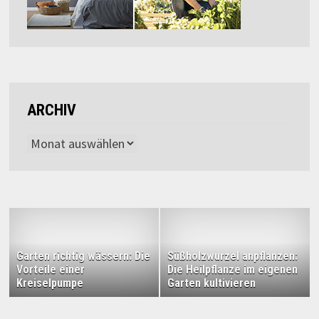
ARCHIV
Archiv
Garten richtig wässern: Die
Süßholzwurzel anpflanzen:
Vorteile einer
Die Heilpflanze im eigenen
Kreiselpumpe
Garten kultivieren