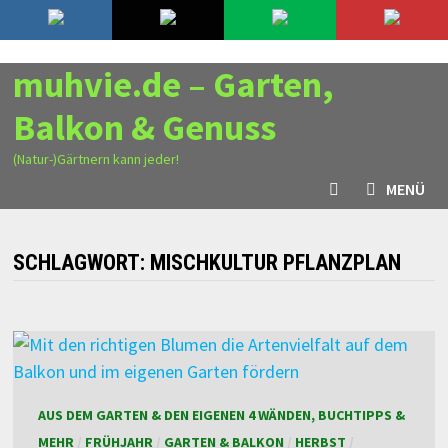
Zurück
9. August 2026
zum
Inhalt
muhvie.de – Garten,
Balkon & Genuss
(Natur-)Gärtnern kann jeder!
MENÜ
SCHLAGWORT:
MISCHKULTUR PFLANZPLAN
AUS DEM GARTEN & DEN EIGENEN 4 WÄNDEN, BUCHTIPPS &
MEHR
/
FRÜHJAHR
/
GARTEN & BALKON
/
HERBST
/