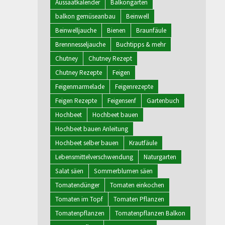
Aussaatkalender
Balkongarten
balkon gemüseanbau
Beinwell
Beinwelljauche
Bienen
Braunfäule
Brennnesseljauche
Buchtipps & mehr
Chutney
Chutney Rezept
Chutney Rezepte
Feigen
Feigenmarmelade
Feigenrezepte
Feigen Rezepte
Feigensenf
Gartenbuch
Hochbeet
Hochbeet bauen
Hochbeet bauen Anleitung
Hochbeet selber bauen
Krautfäule
Lebensmittelverschwendung
Naturgarten
Salat säen
Sommerblumen säen
Tomatendünger
Tomaten einkochen
Tomaten im Topf
Tomaten Pflanzen
Tomatenpflanzen
Tomatenpflanzen Balkon