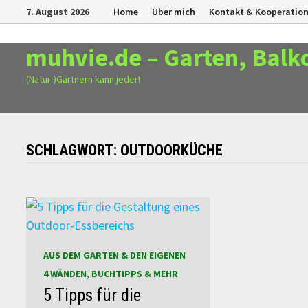
Zurück
7. August 2026
Home
Über mich
Kontakt & Kooperatio
zum
Inhalt
muhvie.de – Garten, Balk
(Natur-)Gärtnern kann jeder!
SCHLAGWORT:
OUTDOORKÜCHE
AUS DEM GARTEN & DEN EIGENEN
4 WÄNDEN, BUCHTIPPS & MEHR
5 Tipps für die