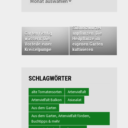
Archiv
Süßholzwurzel
Garten richtig
anpflanzen: Die
wässern: Die
Heilpflanze im
Vorteile einer
eigenen Garten
Kreiselpumpe
kultivieren
SCHLAGWÖRTER
alte Tomatensorten
Artenvielfalt
Artenvielfalt Balkon
Asiasalat
Aus dem Garten
Aus dem Garten, Artenvielfalt fördern,
Buchtipps & mehr