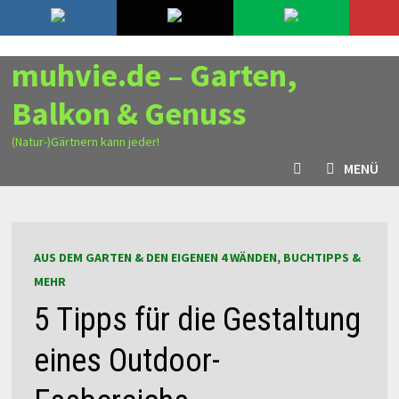
Zurück
8. August 2026
zum
Inhalt
muhvie.de – Garten,
Balkon & Genuss
(Natur-)Gärtnern kann jeder!
MENÜ
AUS DEM GARTEN & DEN EIGENEN 4 WÄNDEN, BUCHTIPPS &
MEHR
5 Tipps für die Gestaltung
eines Outdoor-