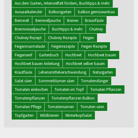
Aus dem Garten, Artenvielfalt fördern, Buchtipps & mehr
Aussaatkalender
Balkongarten
balkon gemüseanbau
Beinwell
Beinwelljauche
Bienen
Braunfäule
Brennnesseljauche
Buchtipps & mehr
Chutney
Chutney Rezept
Chutney Rezepte
Feigen
Feigenmarmelade
Feigenrezepte
Feigen Rezepte
Feigensenf
Gartenbuch
Hochbeet
Hochbeet bauen
Hochbeet bauen Anleitung
Hochbeet selber bauen
Krautfäule
Lebensmittelverschwendung
Naturgarten
Salat säen
Sommerblumen säen
Tomatendünger
Tomaten einkochen
Tomaten im Topf
Tomaten Pflanzen
Tomatenpflanzen
Tomatenpflanzen Balkon
Tomaten Pflege
Tomatensamen
Tomaten säen
Topfgarten
Wildbienen
Winterkopfsalat