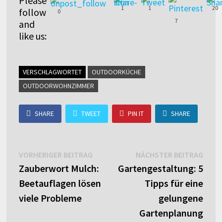
Please
1
1
20
follow
0
7
and
like us:
VERSCHLAGWORTET
OUTDOORKÜCHE
OUTDOORWOHNZIMMER
SHARE
TWEET
PIN IT
SHARE
Beitragsnavigation
Vorheriger
Näch
VORHERIGER BEITRAG
NÄCHSTER BEITRAG
Beitrag:
Beitr
Zauberwort Mulch:
Gartengestaltung: 5
Beetauflagen lösen
Tipps für eine
viele Probleme
gelungene
Gartenplanung