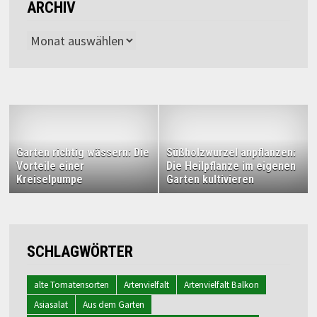
ARCHIV
Archiv
Garten richtig wässern: Die
Süßholzwurzel anpflanzen:
Vorteile einer
Die Heilpflanze im eigenen
Kreiselpumpe
Garten kultivieren
SCHLAGWÖRTER
alte Tomatensorten
Artenvielfalt
Artenvielfalt Balkon
Asiasalat
Aus dem Garten