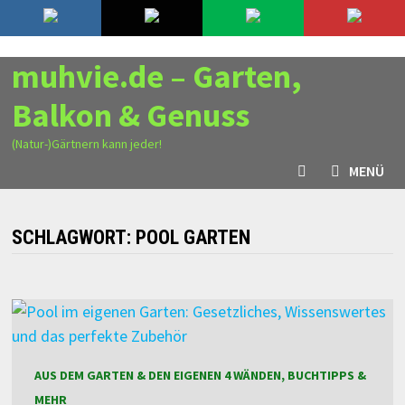
Zurück
9. August 2026
zum
Inhalt
muhvie.de – Garten,
Balkon & Genuss
(Natur-)Gärtnern kann jeder!
MENÜ
SCHLAGWORT:
POOL GARTEN
AUS DEM GARTEN & DEN EIGENEN 4 WÄNDEN, BUCHTIPPS &
MEHR