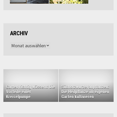
ARCHIV
Archiv
Garten richtig wässern: Die
Süßholzwurzel anpflanzen:
Vorteile einer
Die Heilpflanze im eigenen
Kreiselpumpe
Garten kultivieren