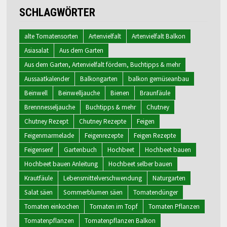
SCHLAGWÖRTER
alte Tomatensorten
Artenvielfalt
Artenvielfalt Balkon
Asiasalat
Aus dem Garten
Aus dem Garten, Artenvielfalt fördern, Buchtipps & mehr
Aussaatkalender
Balkongarten
balkon gemüseanbau
Beinwell
Beinwelljauche
Bienen
Braunfäule
Brennnesseljauche
Buchtipps & mehr
Chutney
Chutney Rezept
Chutney Rezepte
Feigen
Feigenmarmelade
Feigenrezepte
Feigen Rezepte
Feigensenf
Gartenbuch
Hochbeet
Hochbeet bauen
Hochbeet bauen Anleitung
Hochbeet selber bauen
Krautfäule
Lebensmittelverschwendung
Naturgarten
Salat säen
Sommerblumen säen
Tomatendünger
Tomaten einkochen
Tomaten im Topf
Tomaten Pflanzen
Tomatenpflanzen
Tomatenpflanzen Balkon