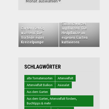
Archiv
Süßholzwurzel
Garten richtig
anpflanzen: Die
wässern: Die
Heilpflanze im
Vorteile einer
eigenen Garten
Kreiselpumpe
kultivieren
SCHLAGWÖRTER
alte Tomatensorten
Artenvielfalt
Artenvielfalt Balkon
Asiasalat
Aus dem Garten
Aus dem Garten, Artenvielfalt fördern,
Buchtipps & mehr