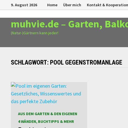
Zurück
9. August 2026
Home
Über mich
Kontakt & Kooperatio
zum
Inhalt
muhvie.de – Garten, Balk
(Natur-)Gärtnern kann jeder!
SCHLAGWORT:
POOL GEGENSTROMANLAGE
AUS DEM GARTEN & DEN EIGENEN
4 WÄNDEN, BUCHTIPPS & MEHR