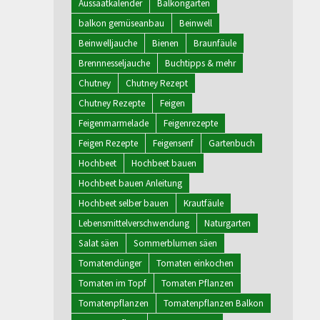
Aussaatkalender
Balkongarten
balkon gemüseanbau
Beinwell
Beinwelljauche
Bienen
Braunfäule
Brennnesseljauche
Buchtipps & mehr
Chutney
Chutney Rezept
Chutney Rezepte
Feigen
Feigenmarmelade
Feigenrezepte
Feigen Rezepte
Feigensenf
Gartenbuch
Hochbeet
Hochbeet bauen
Hochbeet bauen Anleitung
Hochbeet selber bauen
Krautfäule
Lebensmittelverschwendung
Naturgarten
Salat säen
Sommerblumen säen
Tomatendünger
Tomaten einkochen
Tomaten im Topf
Tomaten Pflanzen
Tomatenpflanzen
Tomatenpflanzen Balkon