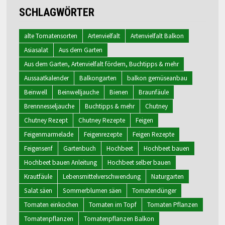
SCHLAGWÖRTER
alte Tomatensorten
Artenvielfalt
Artenvielfalt Balkon
Asiasalat
Aus dem Garten
Aus dem Garten, Artenvielfalt fördern, Buchtipps & mehr
Aussaatkalender
Balkongarten
balkon gemüseanbau
Beinwell
Beinwelljauche
Bienen
Braunfäule
Brennnesseljauche
Buchtipps & mehr
Chutney
Chutney Rezept
Chutney Rezepte
Feigen
Feigenmarmelade
Feigenrezepte
Feigen Rezepte
Feigensenf
Gartenbuch
Hochbeet
Hochbeet bauen
Hochbeet bauen Anleitung
Hochbeet selber bauen
Krautfäule
Lebensmittelverschwendung
Naturgarten
Salat säen
Sommerblumen säen
Tomatendünger
Tomaten einkochen
Tomaten im Topf
Tomaten Pflanzen
Tomatenpflanzen
Tomatenpflanzen Balkon