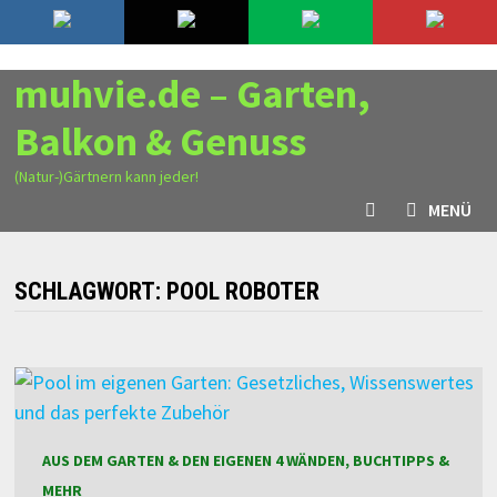
Zurück
6. August 2026
zum
Inhalt
muhvie.de – Garten,
Balkon & Genuss
(Natur-)Gärtnern kann jeder!
MENÜ
SCHLAGWORT:
POOL ROBOTER
AUS DEM GARTEN & DEN EIGENEN 4 WÄNDEN, BUCHTIPPS &
MEHR