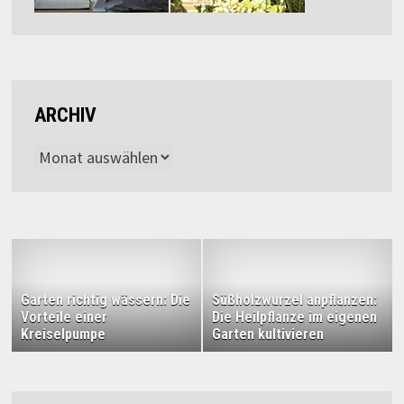
ARCHIV
Archiv
Garten richtig wässern: Die
Süßholzwurzel anpflanzen:
Vorteile einer
Die Heilpflanze im eigenen
Kreiselpumpe
Garten kultivieren