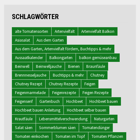
SCHLAGWÖRTER
alte Tomatensorten
Artenvielfalt
Artenvielfalt Balkon
Asiasalat
Aus dem Garten
Aus dem Garten, Artenvielfalt fördern, Buchtipps & mehr
Aussaatkalender
Balkongarten
balkon gemüseanbau
Beinwell
Beinwelljauche
Bienen
Braunfäule
Brennnesseljauche
Buchtipps & mehr
Chutney
Chutney Rezept
Chutney Rezepte
Feigen
Feigenmarmelade
Feigenrezepte
Feigen Rezepte
Feigensenf
Gartenbuch
Hochbeet
Hochbeet bauen
Hochbeet bauen Anleitung
Hochbeet selber bauen
Krautfäule
Lebensmittelverschwendung
Naturgarten
Salat säen
Sommerblumen säen
Tomatendünger
Tomaten einkochen
Tomaten im Topf
Tomaten Pflanzen