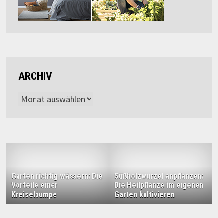
ARCHIV
Archiv
Garten richtig wässern: Die
Süßholzwurzel anpflanzen:
Vorteile einer
Die Heilpflanze im eigenen
Kreiselpumpe
Garten kultivieren