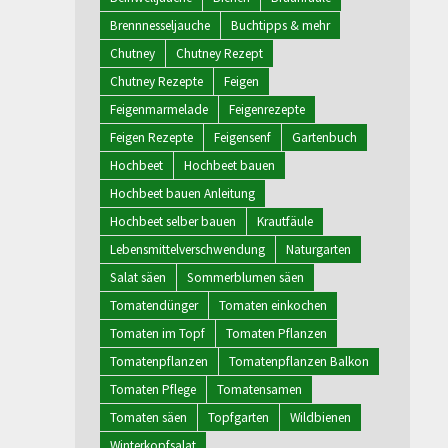
Brennnesseljauche
Buchtipps & mehr
Chutney
Chutney Rezept
Chutney Rezepte
Feigen
Feigenmarmelade
Feigenrezepte
Feigen Rezepte
Feigensenf
Gartenbuch
Hochbeet
Hochbeet bauen
Hochbeet bauen Anleitung
Hochbeet selber bauen
Krautfäule
Lebensmittelverschwendung
Naturgarten
Salat säen
Sommerblumen säen
Tomatendünger
Tomaten einkochen
Tomaten im Topf
Tomaten Pflanzen
Tomatenpflanzen
Tomatenpflanzen Balkon
Tomaten Pflege
Tomatensamen
Tomaten säen
Topfgarten
Wildbienen
Winterkopfsalat