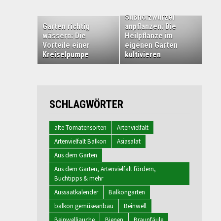
Süßholzwurzel
Garten richtig
anpflanzen: Die
wässern: Die
Heilpflanze im
Vorteile einer
eigenen Garten
Kreiselpumpe
kultivieren
SCHLAGWÖRTER
alte Tomatensorten
Artenvielfalt
Artenvielfalt Balkon
Asiasalat
Aus dem Garten
Aus dem Garten, Artenvielfalt fördern,
Buchtipps & mehr
Aussaatkalender
Balkongarten
balkon gemüseanbau
Beinwell
Beinwelljauche
Bienen
Braunfäule