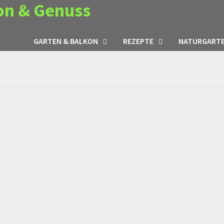
on & Genuss
GARTEN & BALKON
REZEPTE
NATURGART