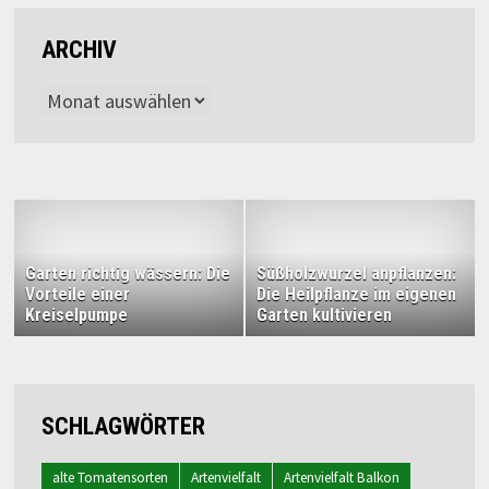
ARCHIV
Archiv
Garten richtig wässern: Die
Süßholzwurzel anpflanzen:
Vorteile einer
Die Heilpflanze im eigenen
Kreiselpumpe
Garten kultivieren
SCHLAGWÖRTER
alte Tomatensorten
Artenvielfalt
Artenvielfalt Balkon