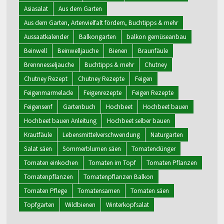
Asiasalat
Aus dem Garten
Aus dem Garten, Artenvielfalt fördern, Buchtipps & mehr
Aussaatkalender
Balkongarten
balkon gemüseanbau
Beinwell
Beinwelljauche
Bienen
Braunfäule
Brennnesseljauche
Buchtipps & mehr
Chutney
Chutney Rezept
Chutney Rezepte
Feigen
Feigenmarmelade
Feigenrezepte
Feigen Rezepte
Feigensenf
Gartenbuch
Hochbeet
Hochbeet bauen
Hochbeet bauen Anleitung
Hochbeet selber bauen
Krautfäule
Lebensmittelverschwendung
Naturgarten
Salat säen
Sommerblumen säen
Tomatendünger
Tomaten einkochen
Tomaten im Topf
Tomaten Pflanzen
Tomatenpflanzen
Tomatenpflanzen Balkon
Tomaten Pflege
Tomatensamen
Tomaten säen
Topfgarten
Wildbienen
Winterkopfsalat