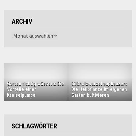
ARCHIV
Archiv
Garten richtig wässern: Die
Süßholzwurzel anpflanzen:
Vorteile einer
Die Heilpflanze im eigenen
Kreiselpumpe
Garten kultivieren
SCHLAGWÖRTER