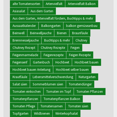
alte Tomatensorten
Artenvielfalt
Artenvielfalt Balkon
Asiasalat
Aus dem Garten
Aus dem Garten, Artenvielfalt fördern, Buchtipps & mehr
Aussaatkalender
Balkongarten
balkon gemüseanbau
Beinwell
Beinwelljauche
Bienen
Braunfäule
Brennnesseljauche
Buchtipps & mehr
Chutney
Chutney Rezept
Chutney Rezepte
Feigen
Feigenmarmelade
Feigenrezepte
Feigen Rezepte
Feigensenf
Gartenbuch
Hochbeet
Hochbeet bauen
Hochbeet bauen Anleitung
Hochbeet selber bauen
Krautfäule
Lebensmittelverschwendung
Naturgarten
Salat säen
Sommerblumen säen
Tomatendünger
Tomaten einkochen
Tomaten im Topf
Tomaten Pflanzen
Tomatenpflanzen
Tomatenpflanzen Balkon
Tomaten Pflege
Tomatensamen
Tomaten säen
Topfgarten
Wildbienen
Winterkopfsalat