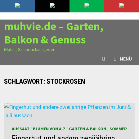
Zurück
9. August 2026
zum
Inhalt
muhvie.de – Garten,
Balkon & Genuss
(Natur-)Gärtnern kann jeder!
MENÜ
SCHLAGWORT:
STOCKROSEN
AUSSAAT
/
BLUMEN VON A-Z
/
GARTEN & BALKON
/
SOMMER
Fingerhut und andere zweijährige