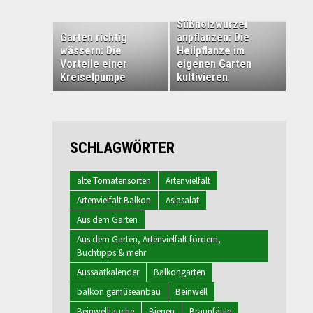
Süßholzwurzel
Garten richtig
anpflanzen: Die
wässern: Die
Heilpflanze im
Vorteile einer
eigenen Garten
Kreiselpumpe
kultivieren
SCHLAGWÖRTER
alte Tomatensorten
Artenvielfalt
Artenvielfalt Balkon
Asiasalat
Aus dem Garten
Aus dem Garten, Artenvielfalt fördern,
Buchtipps & mehr
Aussaatkalender
Balkongarten
balkon gemüseanbau
Beinwell
Beinwelljauche
Bienen
Braunfäule