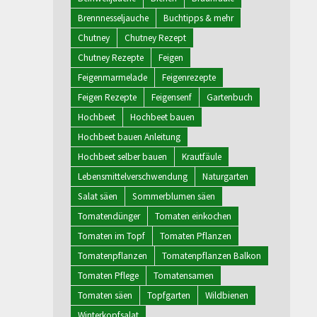
Brennnesseljauche
Buchtipps & mehr
Chutney
Chutney Rezept
Chutney Rezepte
Feigen
Feigenmarmelade
Feigenrezepte
Feigen Rezepte
Feigensenf
Gartenbuch
Hochbeet
Hochbeet bauen
Hochbeet bauen Anleitung
Hochbeet selber bauen
Krautfäule
Lebensmittelverschwendung
Naturgarten
Salat säen
Sommerblumen säen
Tomatendünger
Tomaten einkochen
Tomaten im Topf
Tomaten Pflanzen
Tomatenpflanzen
Tomatenpflanzen Balkon
Tomaten Pflege
Tomatensamen
Tomaten säen
Topfgarten
Wildbienen
Winterkopfsalat