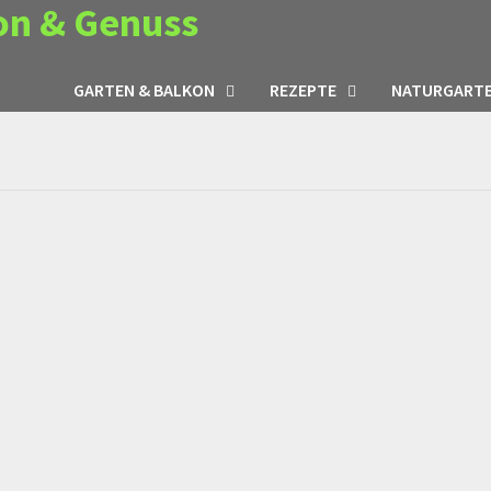
on & Genuss
GARTEN & BALKON
REZEPTE
NATURGART