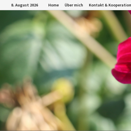
Zurück
8. August 2026
Home
Über mich
Kontakt & Kooperatio
zum
Inhalt