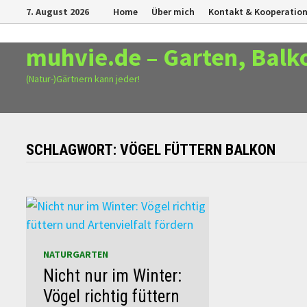
Zurück
7. August 2026
Home
Über mich
Kontakt & Kooperatio
zum
Inhalt
muhvie.de – Garten, Balk
(Natur-)Gärtnern kann jeder!
SCHLAGWORT:
VÖGEL FÜTTERN BALKON
NATURGARTEN
Nicht nur im Winter:
Vögel richtig füttern