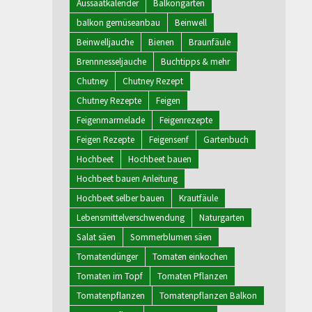
Aussaatkalender
Balkongarten
balkon gemüseanbau
Beinwell
Beinwelljauche
Bienen
Braunfäule
Brennnesseljauche
Buchtipps & mehr
Chutney
Chutney Rezept
Chutney Rezepte
Feigen
Feigenmarmelade
Feigenrezepte
Feigen Rezepte
Feigensenf
Gartenbuch
Hochbeet
Hochbeet bauen
Hochbeet bauen Anleitung
Hochbeet selber bauen
Krautfäule
Lebensmittelverschwendung
Naturgarten
Salat säen
Sommerblumen säen
Tomatendünger
Tomaten einkochen
Tomaten im Topf
Tomaten Pflanzen
Tomatenpflanzen
Tomatenpflanzen Balkon