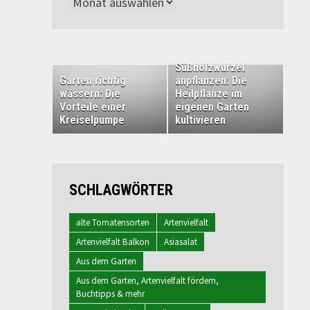
Archiv
Süßholzwurzel
Garten richtig
anpflanzen: Die
wässern: Die
Heilpflanze im
Vorteile einer
eigenen Garten
Kreiselpumpe
kultivieren
SCHLAGWÖRTER
alte Tomatensorten
Artenvielfalt
Artenvielfalt Balkon
Asiasalat
Aus dem Garten
Aus dem Garten, Artenvielfalt fördern,
Buchtipps & mehr