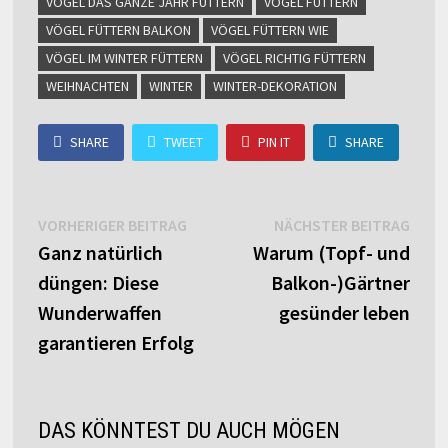
VÖGEL DAS GANZE JAHR FÜTTERN
VÖGEL FÜTTERN
VÖGEL FÜTTERN BALKON
VÖGEL FÜTTERN WIE
VÖGEL IM WINTER FÜTTERN
VÖGEL RICHTIG FÜTTERN
WEIHNACHTEN
WINTER
WINTER-DEKORATION
SHARE
TWEET
PIN IT
SHARE
Beitragsnavigation
Vorheriger
Näch
VORHERIGER BEITRAG
NÄCHSTER BEITRAG
Beitrag:
Beitr
Ganz natürlich
Warum (Topf- und
düngen: Diese
Balkon-)Gärtner
Wunderwaffen
gesünder leben
garantieren Erfolg
DAS KÖNNTEST DU AUCH MÖGEN