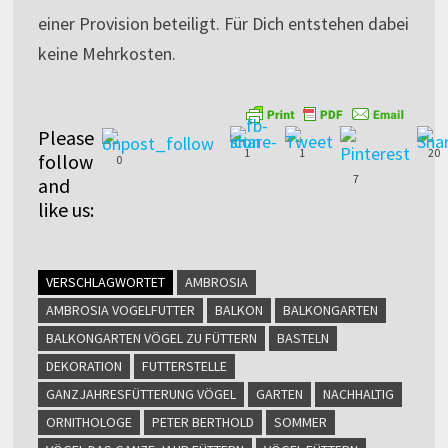
einer Provision beteiligt. Für Dich entstehen dabei
keine Mehrkosten.
Please
1
1
20
follow
0
7
and
like us:
VERSCHLAGWORTET
AMBROSIA
AMBROSIA VOGELFUTTER
BALKON
BALKONGARTEN
BALKONGARTEN VÖGEL ZU FÜTTERN
BASTELN
DEKORATION
FUTTERSTELLE
GANZJAHRESFÜTTERUNG VÖGEL
GARTEN
NACHHALTIG
ORNITHOLOGE
PETER BERTHOLD
SOMMER