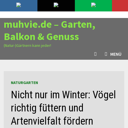
Zurück
8. August 2026
zum
Inhalt
muhvie.de – Garten,
Balkon & Genuss
(Natur-)Gärtnern kann jeder!
MENÜ
NATURGARTEN
Nicht nur im Winter: Vögel
richtig füttern und
Artenvielfalt fördern