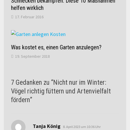
Schnecken bekämpfen: Diese 10 Maßnahmen
helfen wirklich
17. Februar 2016
Was kostet es, einen Garten anzulegen?
19. September 2018
7 Gedanken zu “
Nicht nur im Winter:
Vögel richtig füttern und Artenvielfalt
fördern
”
sagt:
Tanja König
8. April 2023 um 10:36 Uhr