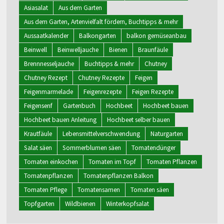
Asiasalat
Aus dem Garten
Aus dem Garten, Artenvielfalt fördern, Buchtipps & mehr
Aussaatkalender
Balkongarten
balkon gemüseanbau
Beinwell
Beinwelljauche
Bienen
Braunfäule
Brennnesseljauche
Buchtipps & mehr
Chutney
Chutney Rezept
Chutney Rezepte
Feigen
Feigenmarmelade
Feigenrezepte
Feigen Rezepte
Feigensenf
Gartenbuch
Hochbeet
Hochbeet bauen
Hochbeet bauen Anleitung
Hochbeet selber bauen
Krautfäule
Lebensmittelverschwendung
Naturgarten
Salat säen
Sommerblumen säen
Tomatendünger
Tomaten einkochen
Tomaten im Topf
Tomaten Pflanzen
Tomatenpflanzen
Tomatenpflanzen Balkon
Tomaten Pflege
Tomatensamen
Tomaten säen
Topfgarten
Wildbienen
Winterkopfsalat