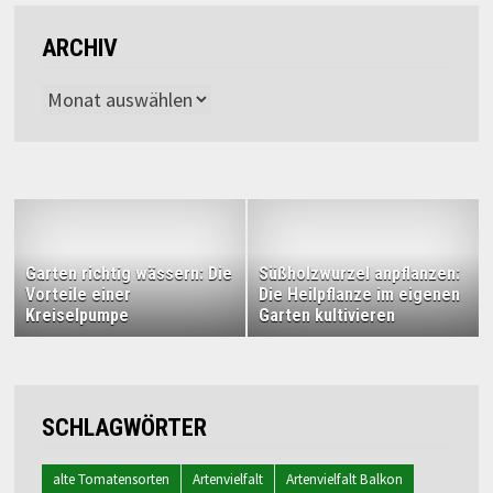
ARCHIV
Archiv
Garten richtig wässern: Die
Süßholzwurzel anpflanzen:
Vorteile einer
Die Heilpflanze im eigenen
Kreiselpumpe
Garten kultivieren
SCHLAGWÖRTER
alte Tomatensorten
Artenvielfalt
Artenvielfalt Balkon