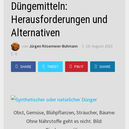
Düngemitteln:
Herausforderungen und
Alternativen
von
Jürgen Rösemeier-Buhmann
10. August 2023
0
SHARE
TWEET
PIN IT
SHARE
Obst, Gemüse, Blühpflanzen, Sträucher, Bäume:
Ohne Nährstoffe geht es nicht. Bild: