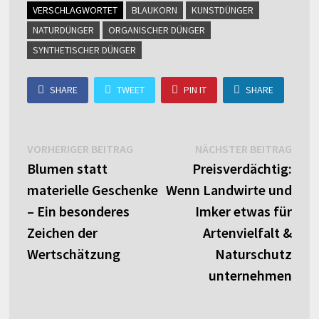
VERSCHLAGWORTET
BLAUKORN
KUNSTDÜNGER
NATURDÜNGER
ORGANISCHER DÜNGER
SYNTHETISCHER DÜNGER
SHARE
TWEET
PIN IT
SHARE
Beitragsnavigation
Vorheriger
Näch
VORHERIGER BEITRAG
NÄCHSTER BEITRAG
Beitrag:
Beitr
Blumen statt
Preisverdächtig:
materielle Geschenke
Wenn Landwirte und
– Ein besonderes
Imker etwas für
Zeichen der
Artenvielfalt &
Wertschätzung
Naturschutz
unternehmen