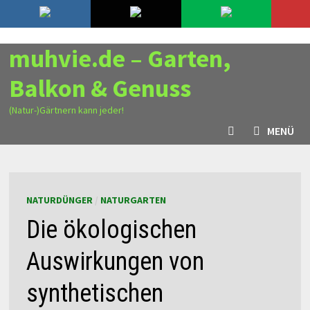
Zurück
8. August 2026
zum
Inhalt
muhvie.de – Garten,
Balkon & Genuss
(Natur-)Gärtnern kann jeder!
MENÜ
NATURDÜNGER
/
NATURGARTEN
Die ökologischen
Auswirkungen von
synthetischen