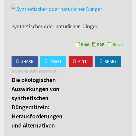
Synthetischer oder natürlicher Dünger
SHARE
TWEET
PIN IT
SHARE
Beitragsnavigation
Vorheriger
VORHERIGER BEITRAG
Beitrag:
Die ökologischen
Auswirkungen von
synthetischen
Düngemitteln:
Herausforderungen
und Alternativen