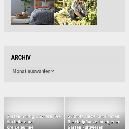
ARCHIV
Archiv
Garten richtig wässern: Die
Süßholzwurzel anpflanzen:
Vorteile einer
Die Heilpflanze im eigenen
Kreiselpumpe
Garten kultivieren