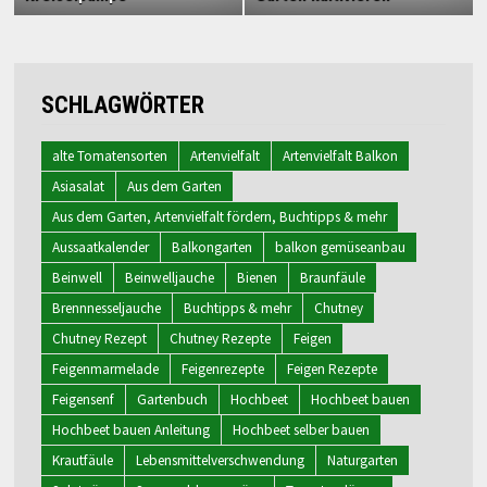
SCHLAGWÖRTER
alte Tomatensorten
Artenvielfalt
Artenvielfalt Balkon
Asiasalat
Aus dem Garten
Aus dem Garten, Artenvielfalt fördern, Buchtipps & mehr
Aussaatkalender
Balkongarten
balkon gemüseanbau
Beinwell
Beinwelljauche
Bienen
Braunfäule
Brennnesseljauche
Buchtipps & mehr
Chutney
Chutney Rezept
Chutney Rezepte
Feigen
Feigenmarmelade
Feigenrezepte
Feigen Rezepte
Feigensenf
Gartenbuch
Hochbeet
Hochbeet bauen
Hochbeet bauen Anleitung
Hochbeet selber bauen
Krautfäule
Lebensmittelverschwendung
Naturgarten