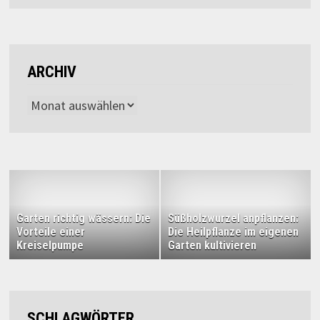
ARCHIV
Archiv
Garten richtig wässern: Die
Süßholzwurzel anpflanzen:
Vorteile einer
Die Heilpflanze im eigenen
Kreiselpumpe
Garten kultivieren
SCHLAGWÖRTER