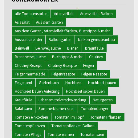
alte Tomatensorten
Artenvielfalt
Artenvielfalt Balkon
Asiasalat
Aus dem Garten
Aus dem Garten, Artenvielfalt fördern, Buchtipps & mehr
Aussaatkalender
Balkongarten
balkon gemüseanbau
Beinwell
Beinwelljauche
Bienen
Braunfäule
Brennnesseljauche
Buchtipps & mehr
Chutney
Chutney Rezept
Chutney Rezepte
Feigen
Feigenmarmelade
Feigenrezepte
Feigen Rezepte
Feigensenf
Gartenbuch
Hochbeet
Hochbeet bauen
Hochbeet bauen Anleitung
Hochbeet selber bauen
Krautfäule
Lebensmittelverschwendung
Naturgarten
Salat säen
Sommerblumen säen
Tomatendünger
Tomaten einkochen
Tomaten im Topf
Tomaten Pflanzen
Tomatenpflanzen
Tomatenpflanzen Balkon
Tomaten Pflege
Tomatensamen
Tomaten säen