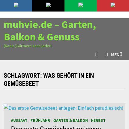
Zurück
9. August 2026
zum
Inhalt
muhvie.de – Garten,
Balkon & Genuss
(Natur-)Gärtnern kann jeder!
MENÜ
SCHLAGWORT:
WAS GEHÖRT IN EIN
GEMÜSEBEET
AUSSAAT
/
FRÜHJAHR
/
GARTEN & BALKON
/
HERBST