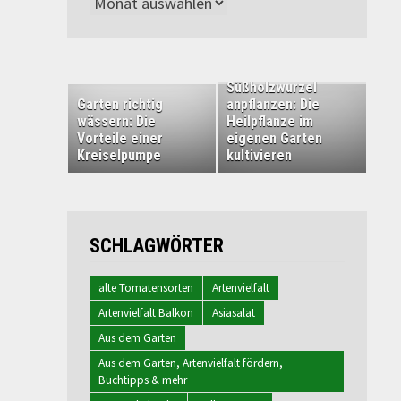
Archiv
Süßholzwurzel
Garten richtig
anpflanzen: Die
wässern: Die
Heilpflanze im
Vorteile einer
eigenen Garten
Kreiselpumpe
kultivieren
SCHLAGWÖRTER
alte Tomatensorten
Artenvielfalt
Artenvielfalt Balkon
Asiasalat
Aus dem Garten
Aus dem Garten, Artenvielfalt fördern,
Buchtipps & mehr