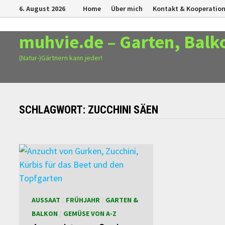
Zurück
6. August 2026
Home
Über mich
Kontakt & Kooperatio
zum
Inhalt
muhvie.de – Garten, Balk
(Natur-)Gärtnern kann jeder!
SCHLAGWORT:
ZUCCHINI SÄEN
AUSSAAT
/
FRÜHJAHR
/
GARTEN &
BALKON
/
GEMÜSE VON A-Z