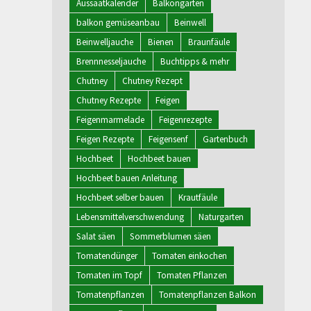
Aussaatkalender
Balkongarten
balkon gemüseanbau
Beinwell
Beinwelljauche
Bienen
Braunfäule
Brennnesseljauche
Buchtipps & mehr
Chutney
Chutney Rezept
Chutney Rezepte
Feigen
Feigenmarmelade
Feigenrezepte
Feigen Rezepte
Feigensenf
Gartenbuch
Hochbeet
Hochbeet bauen
Hochbeet bauen Anleitung
Hochbeet selber bauen
Krautfäule
Lebensmittelverschwendung
Naturgarten
Salat säen
Sommerblumen säen
Tomatendünger
Tomaten einkochen
Tomaten im Topf
Tomaten Pflanzen
Tomatenpflanzen
Tomatenpflanzen Balkon