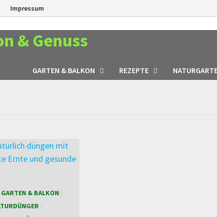
n
Impressum
on & Genuss
GARTEN & BALKON
REZEPTE
NATURGART
/
GARTEN & BALKON
/
ATURDÜNGER
/