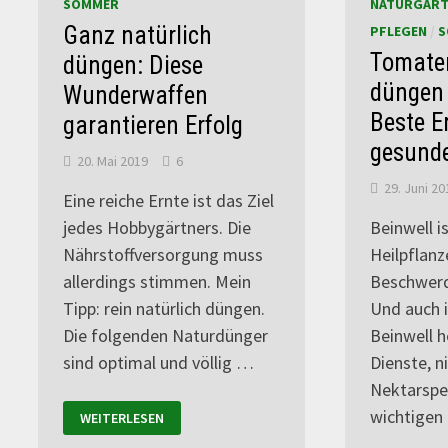
SOMMER
NATURGART
Ganz natürlich
PFLEGEN
/
S
Tomaten
düngen: Diese
düngen 
Wunderwaffen
Beste E
garantieren Erfolg
gesunde
20. Mai 2019
6
29. Juni 20
Eine reiche Ernte ist das Ziel
jedes Hobbygärtners. Die
Beinwell i
Nährstoffversorgung muss
Heilpflanze
allerdings stimmen. Mein
Beschwerd
Tipp: rein natürlich düngen.
Und auch i
Die folgenden Naturdünger
Beinwell 
sind optimal und völlig …
Dienste, ni
Nektarspe
wichtigen
WEITERLESEN