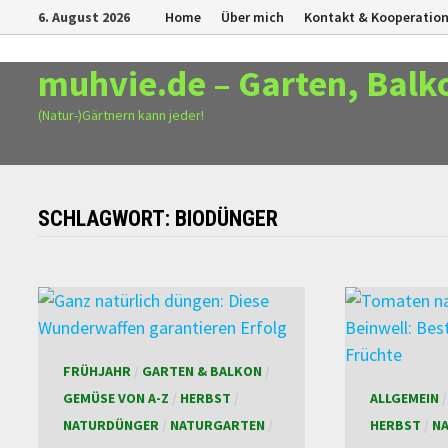
Zurück
6. August 2026
Home
Über mich
Kontakt & Kooperatio
zum
Inhalt
muhvie.de – Garten, Balk
(Natur-)Gärtnern kann jeder!
SCHLAGWORT:
BIODÜNGER
FRÜHJAHR
/
GARTEN & BALKON
/
GEMÜSE VON A-Z
/
HERBST
/
ALLGEMEIN
NATURDÜNGER
/
NATURGARTEN
/
HERBST
/
N