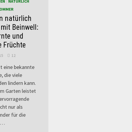
EN
/
NATÜRLICH
OMMER
 natürlich
mit Beinwell:
rnte und
 Früchte
15
12
st eine bekannte
, die viele
en lindern kann.
m Garten leistet
hervorragende
cht nur als
nder für die
 …