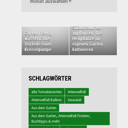
Archiv
Süßholzwurzel
Garten richtig
anpflanzen: Die
wässern: Die
Heilpflanze im
Vorteile einer
eigenen Garten
Kreiselpumpe
kultivieren
SCHLAGWÖRTER
alte Tomatensorten
Artenvielfalt
Artenvielfalt Balkon
Asiasalat
Aus dem Garten
Aus dem Garten, Artenvielfalt fördern,
Buchtipps & mehr