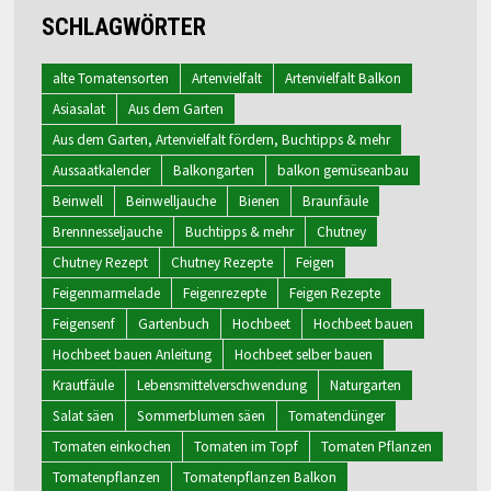
SCHLAGWÖRTER
alte Tomatensorten
Artenvielfalt
Artenvielfalt Balkon
Asiasalat
Aus dem Garten
Aus dem Garten, Artenvielfalt fördern, Buchtipps & mehr
Aussaatkalender
Balkongarten
balkon gemüseanbau
Beinwell
Beinwelljauche
Bienen
Braunfäule
Brennnesseljauche
Buchtipps & mehr
Chutney
Chutney Rezept
Chutney Rezepte
Feigen
Feigenmarmelade
Feigenrezepte
Feigen Rezepte
Feigensenf
Gartenbuch
Hochbeet
Hochbeet bauen
Hochbeet bauen Anleitung
Hochbeet selber bauen
Krautfäule
Lebensmittelverschwendung
Naturgarten
Salat säen
Sommerblumen säen
Tomatendünger
Tomaten einkochen
Tomaten im Topf
Tomaten Pflanzen
Tomatenpflanzen
Tomatenpflanzen Balkon