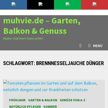
Zurück
7. August 2026
zum
Inhalt
muhvie.de – Garten,
Balkon & Genuss
(Natur-)Gärtnern kann jeder!
MENÜ
SCHLAGWORT:
BRENNNESSELJAUCHE DÜNGER
FRÜHJAHR
/
GARTEN & BALKON
/
GEMÜSE VON A-Z
/
NATÜRLICH PFLEGEN
/
SOMMER