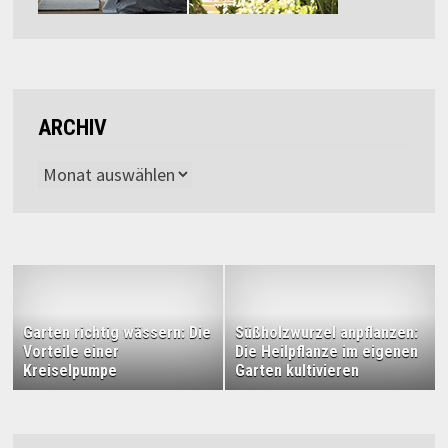
ARCHIV
Archiv
Garten richtig wässern: Die
Süßholzwurzel anpflanzen:
Vorteile einer
Die Heilpflanze im eigenen
Kreiselpumpe
Garten kultivieren