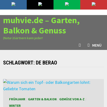
Zurück
8. August 2026
zum
Inhalt
muhvie.de – Garten,
Balkon & Genuss
(Natur-)Gärtnern kann jeder!
MENÜ
SCHLAGWORT:
DE BERAO
FRÜHJAHR
/
GARTEN & BALKON
/
GEMÜSE VON A-Z
/
WINTER