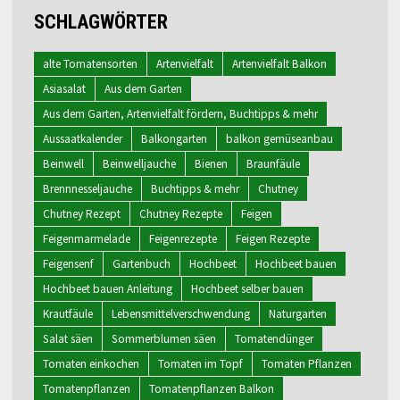
SCHLAGWÖRTER
alte Tomatensorten
Artenvielfalt
Artenvielfalt Balkon
Asiasalat
Aus dem Garten
Aus dem Garten, Artenvielfalt fördern, Buchtipps & mehr
Aussaatkalender
Balkongarten
balkon gemüseanbau
Beinwell
Beinwelljauche
Bienen
Braunfäule
Brennnesseljauche
Buchtipps & mehr
Chutney
Chutney Rezept
Chutney Rezepte
Feigen
Feigenmarmelade
Feigenrezepte
Feigen Rezepte
Feigensenf
Gartenbuch
Hochbeet
Hochbeet bauen
Hochbeet bauen Anleitung
Hochbeet selber bauen
Krautfäule
Lebensmittelverschwendung
Naturgarten
Salat säen
Sommerblumen säen
Tomatendünger
Tomaten einkochen
Tomaten im Topf
Tomaten Pflanzen
Tomatenpflanzen
Tomatenpflanzen Balkon