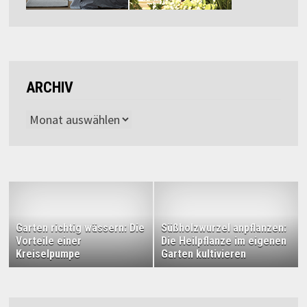
ARCHIV
Archiv
Garten richtig wässern: Die
Süßholzwurzel anpflanzen:
Vorteile einer
Die Heilpflanze im eigenen
Kreiselpumpe
Garten kultivieren