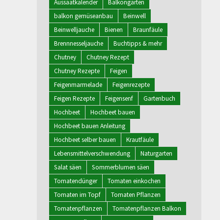
Aussaatkalender
Balkongarten
balkon gemüseanbau
Beinwell
Beinwelljauche
Bienen
Braunfäule
Brennnesseljauche
Buchtipps & mehr
Chutney
Chutney Rezept
Chutney Rezepte
Feigen
Feigenmarmelade
Feigenrezepte
Feigen Rezepte
Feigensenf
Gartenbuch
Hochbeet
Hochbeet bauen
Hochbeet bauen Anleitung
Hochbeet selber bauen
Krautfäule
Lebensmittelverschwendung
Naturgarten
Salat säen
Sommerblumen säen
Tomatendünger
Tomaten einkochen
Tomaten im Topf
Tomaten Pflanzen
Tomatenpflanzen
Tomatenpflanzen Balkon