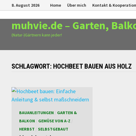
Zurück
8. August 2026
Home
Über mich
Kontakt & Kooperatio
zum
Inhalt
muhvie.de – Garten, Balk
(Natur-)Gärtnern kann jeder!
SCHLAGWORT:
HOCHBEET BAUEN AUS HOLZ
BAUANLEITUNGEN
/
GARTEN &
BALKON
/
GEMÜSE VON A-Z
/
HERBST
/
SELBSTGEBAUT