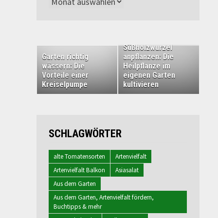
Archiv
Süßholzwurzel
Garten richtig
anpflanzen: Die
wässern: Die
Heilpflanze im
Vorteile einer
eigenen Garten
Kreiselpumpe
kultivieren
SCHLAGWÖRTER
alte Tomatensorten
Artenvielfalt
Artenvielfalt Balkon
Asiasalat
Aus dem Garten
Aus dem Garten, Artenvielfalt fördern,
Buchtipps & mehr