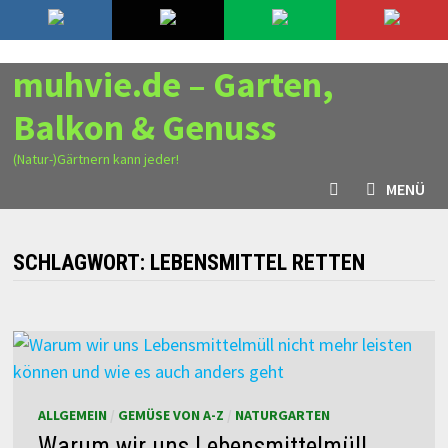
Zurück
6. August 2026
zum
Inhalt
muhvie.de – Garten,
Balkon & Genuss
(Natur-)Gärtnern kann jeder!
MENÜ
SCHLAGWORT:
LEBENSMITTEL RETTEN
ALLGEMEIN
/
GEMÜSE VON A-Z
/
NATURGARTEN
Warum wir uns Lebensmittelmüll