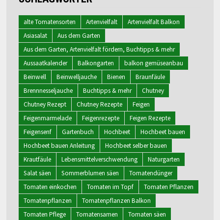
alte Tomatensorten
Artenvielfalt
Artenvielfalt Balkon
Asiasalat
Aus dem Garten
Aus dem Garten, Artenvielfalt fördern, Buchtipps & mehr
Aussaatkalender
Balkongarten
balkon gemüseanbau
Beinwell
Beinwelljauche
Bienen
Braunfäule
Brennnesseljauche
Buchtipps & mehr
Chutney
Chutney Rezept
Chutney Rezepte
Feigen
Feigenmarmelade
Feigenrezepte
Feigen Rezepte
Feigensenf
Gartenbuch
Hochbeet
Hochbeet bauen
Hochbeet bauen Anleitung
Hochbeet selber bauen
Krautfäule
Lebensmittelverschwendung
Naturgarten
Salat säen
Sommerblumen säen
Tomatendünger
Tomaten einkochen
Tomaten im Topf
Tomaten Pflanzen
Tomatenpflanzen
Tomatenpflanzen Balkon
Tomaten Pflege
Tomatensamen
Tomaten säen