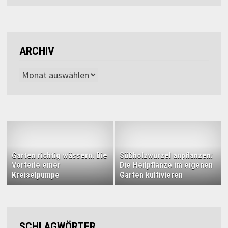
ARCHIV
Archiv
Garten richtig wässern: Die
Süßholzwurzel anpflanzen:
Vorteile einer
Die Heilpflanze im eigenen
Kreiselpumpe
Garten kultivieren
SCHLAGWÖRTER