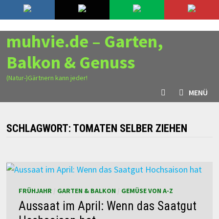
Zurück
6. August 2026
zum
Inhalt
muhvie.de – Garten,
Balkon & Genuss
(Natur-)Gärtnern kann jeder!
MENÜ
SCHLAGWORT:
TOMATEN SELBER ZIEHEN
FRÜHJAHR
/
GARTEN & BALKON
/
GEMÜSE VON A-Z
Aussaat im April: Wenn das Saatgut