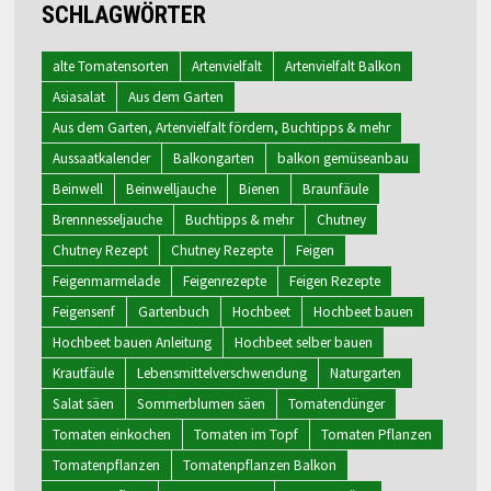
SCHLAGWÖRTER
alte Tomatensorten
Artenvielfalt
Artenvielfalt Balkon
Asiasalat
Aus dem Garten
Aus dem Garten, Artenvielfalt fördern, Buchtipps & mehr
Aussaatkalender
Balkongarten
balkon gemüseanbau
Beinwell
Beinwelljauche
Bienen
Braunfäule
Brennnesseljauche
Buchtipps & mehr
Chutney
Chutney Rezept
Chutney Rezepte
Feigen
Feigenmarmelade
Feigenrezepte
Feigen Rezepte
Feigensenf
Gartenbuch
Hochbeet
Hochbeet bauen
Hochbeet bauen Anleitung
Hochbeet selber bauen
Krautfäule
Lebensmittelverschwendung
Naturgarten
Salat säen
Sommerblumen säen
Tomatendünger
Tomaten einkochen
Tomaten im Topf
Tomaten Pflanzen
Tomatenpflanzen
Tomatenpflanzen Balkon