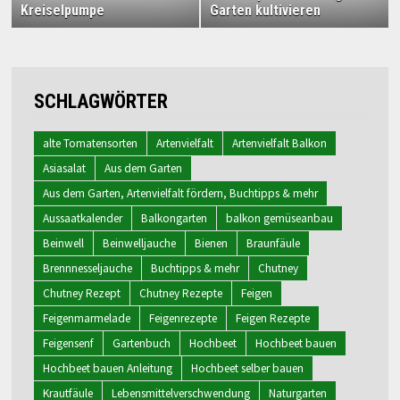
Kreiselpumpe
Garten kultivieren
SCHLAGWÖRTER
alte Tomatensorten
Artenvielfalt
Artenvielfalt Balkon
Asiasalat
Aus dem Garten
Aus dem Garten, Artenvielfalt fördern, Buchtipps & mehr
Aussaatkalender
Balkongarten
balkon gemüseanbau
Beinwell
Beinwelljauche
Bienen
Braunfäule
Brennnesseljauche
Buchtipps & mehr
Chutney
Chutney Rezept
Chutney Rezepte
Feigen
Feigenmarmelade
Feigenrezepte
Feigen Rezepte
Feigensenf
Gartenbuch
Hochbeet
Hochbeet bauen
Hochbeet bauen Anleitung
Hochbeet selber bauen
Krautfäule
Lebensmittelverschwendung
Naturgarten