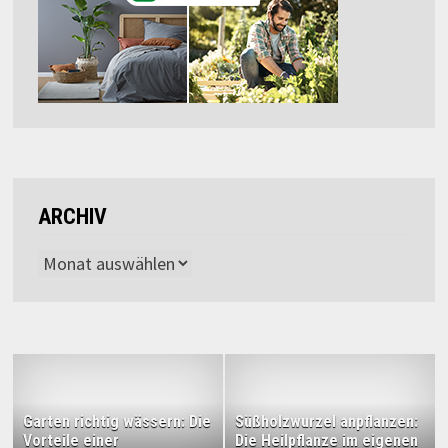
ARCHIV
Archiv
Garten richtig wässern: Die
Süßholzwurzel anpflanzen:
Vorteile einer
Die Heilpflanze im eigenen