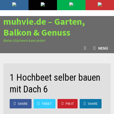
Zurück
7. August 2026
zum
Inhalt
muhvie.de – Garten,
Balkon & Genuss
(Natur-)Gärtnern kann jeder!
MENÜ
1 Hochbeet selber bauen
mit Dach 6
SHARE
TWEET
PIN IT
SHARE