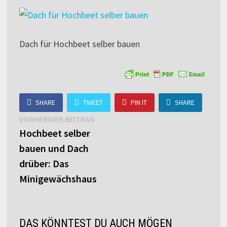
Dach für Hochbeet selber bauen
SHARE
TWEET
PIN IT
SHARE
Beitragsnavigation
Vorheriger
VORHERIGER BEITRAG
Beitrag:
Hochbeet selber
bauen und Dach
drüber: Das
Minigewächshaus
DAS KÖNNTEST DU AUCH MÖGEN