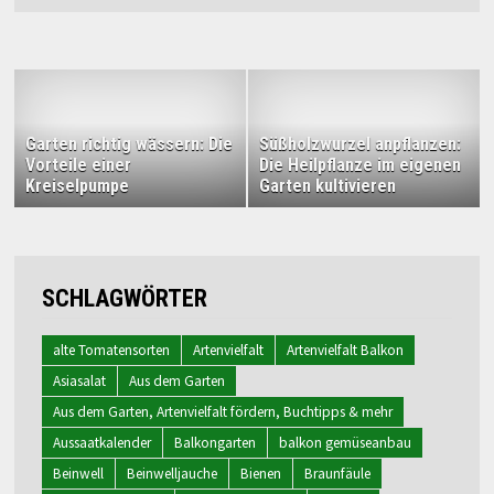
Garten richtig wässern: Die
Süßholzwurzel anpflanzen:
Vorteile einer
Die Heilpflanze im eigenen
Kreiselpumpe
Garten kultivieren
SCHLAGWÖRTER
alte Tomatensorten
Artenvielfalt
Artenvielfalt Balkon
Asiasalat
Aus dem Garten
Aus dem Garten, Artenvielfalt fördern, Buchtipps & mehr
Aussaatkalender
Balkongarten
balkon gemüseanbau
Beinwell
Beinwelljauche
Bienen
Braunfäule