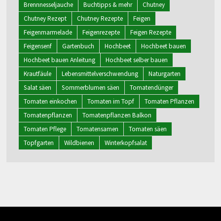
Brennnesseljauche
Buchtipps & mehr
Chutney
Chutney Rezept
Chutney Rezepte
Feigen
Feigenmarmelade
Feigenrezepte
Feigen Rezepte
Feigensenf
Gartenbuch
Hochbeet
Hochbeet bauen
Hochbeet bauen Anleitung
Hochbeet selber bauen
Krautfäule
Lebensmittelverschwendung
Naturgarten
Salat säen
Sommerblumen säen
Tomatendünger
Tomaten einkochen
Tomaten im Topf
Tomaten Pflanzen
Tomatenpflanzen
Tomatenpflanzen Balkon
Tomaten Pflege
Tomatensamen
Tomaten säen
Topfgarten
Wildbienen
Winterkopfsalat