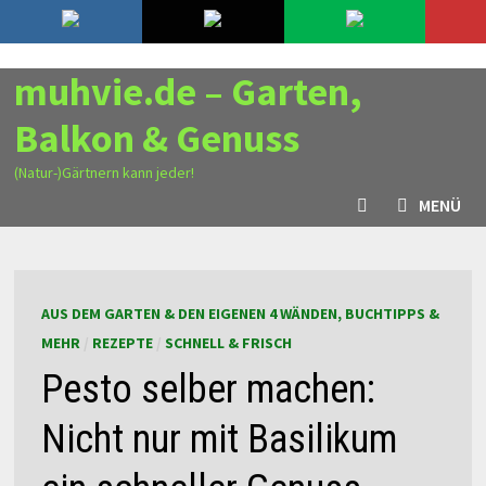
Zurück
8. August 2026
zum
Inhalt
muhvie.de – Garten,
Balkon & Genuss
(Natur-)Gärtnern kann jeder!
MENÜ
AUS DEM GARTEN & DEN EIGENEN 4 WÄNDEN, BUCHTIPPS &
MEHR
/
REZEPTE
/
SCHNELL & FRISCH
Pesto selber machen:
Nicht nur mit Basilikum