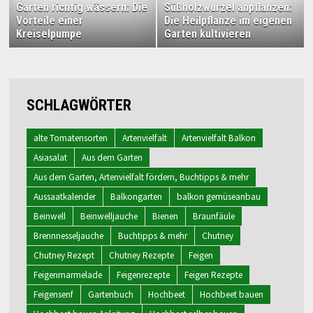
Garten richtig wässern: Die
Süßholzwurzel anpflanzen:
Vorteile einer
Die Heilpflanze im eigenen
Kreiselpumpe
Garten kultivieren
SCHLAGWÖRTER
alte Tomatensorten
Artenvielfalt
Artenvielfalt Balkon
Asiasalat
Aus dem Garten
Aus dem Garten, Artenvielfalt fördern, Buchtipps & mehr
Aussaatkalender
Balkongarten
balkon gemüseanbau
Beinwell
Beinwelljauche
Bienen
Braunfäule
Brennnesseljauche
Buchtipps & mehr
Chutney
Chutney Rezept
Chutney Rezepte
Feigen
Feigenmarmelade
Feigenrezepte
Feigen Rezepte
Feigensenf
Gartenbuch
Hochbeet
Hochbeet bauen