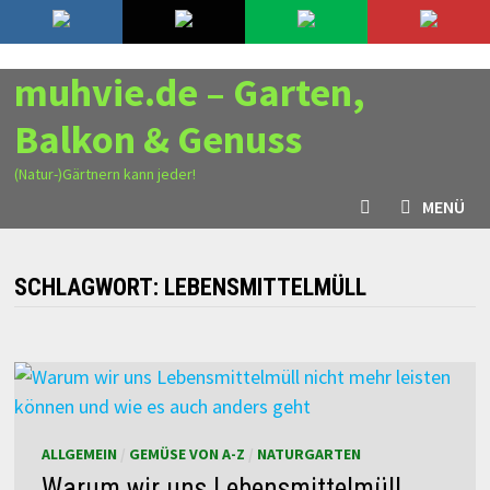
Zurück
8. August 2026
zum
Inhalt
muhvie.de – Garten,
Balkon & Genuss
(Natur-)Gärtnern kann jeder!
MENÜ
SCHLAGWORT:
LEBENSMITTELMÜLL
ALLGEMEIN
/
GEMÜSE VON A-Z
/
NATURGARTEN
Warum wir uns Lebensmittelmüll