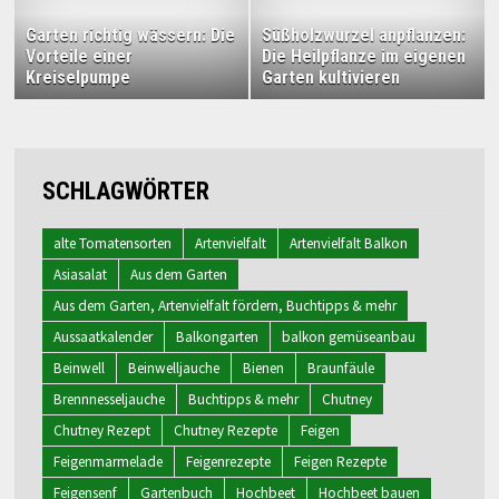
Garten richtig wässern: Die
Süßholzwurzel anpflanzen:
Vorteile einer
Die Heilpflanze im eigenen
Kreiselpumpe
Garten kultivieren
SCHLAGWÖRTER
alte Tomatensorten
Artenvielfalt
Artenvielfalt Balkon
Asiasalat
Aus dem Garten
Aus dem Garten, Artenvielfalt fördern, Buchtipps & mehr
Aussaatkalender
Balkongarten
balkon gemüseanbau
Beinwell
Beinwelljauche
Bienen
Braunfäule
Brennnesseljauche
Buchtipps & mehr
Chutney
Chutney Rezept
Chutney Rezepte
Feigen
Feigenmarmelade
Feigenrezepte
Feigen Rezepte
Feigensenf
Gartenbuch
Hochbeet
Hochbeet bauen