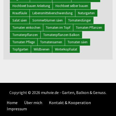
Hochbeet bauen Anleitung
Hochbeet selber bauen
Krautfäule
Lebensmittelverschwendung
Naturgarten
Salat säen
Sommerblumen säen
Tomatendünger
Tomaten einkochen
Tomaten im Topf
Tomaten Pflanzen
Tomatenpflanzen
Tomatenpflanzen Balkon
Tomaten Pflege
Tomatensamen
Tomaten säen
Topfgarten
Wildbienen
Winterkopfsalat
Copyright © 2026
muhvie.de - Garten, Balkon & Genuss
.
Home
Über mich
Kontakt & Kooperation
Impressum