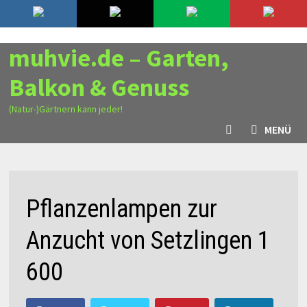
Zurück
10. August 2026
zum
Inhalt
muhvie.de – Garten,
Balkon & Genuss
(Natur-)Gärtnern kann jeder!
MENÜ
Pflanzenlampen zur
Anzucht von Setzlingen 1
600