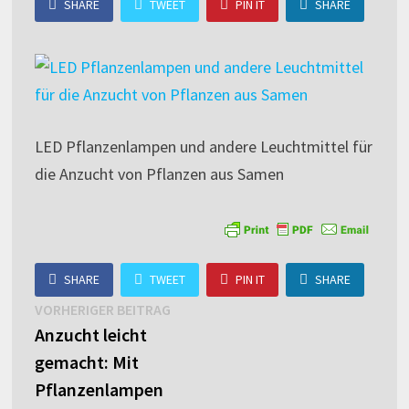
SHARE
TWEET
PIN IT
SHARE
LED Pflanzenlampen und andere Leuchtmittel für
die Anzucht von Pflanzen aus Samen
SHARE
TWEET
PIN IT
SHARE
Beitragsnavigation
Vorheriger
VORHERIGER BEITRAG
Beitrag:
Anzucht leicht
gemacht: Mit
Pflanzenlampen