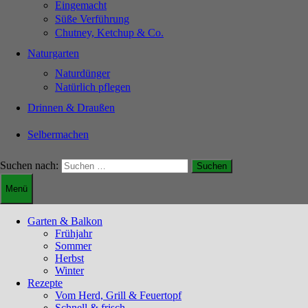
Eingemacht
Süße Verführung
Chutney, Ketchup & Co.
Naturgarten
Naturdünger
Natürlich pflegen
Drinnen & Draußen
Selbermachen
Suchen nach:
Menü
Garten & Balkon
Frühjahr
Sommer
Herbst
Winter
Rezepte
Vom Herd, Grill & Feuertopf
Schnell & frisch