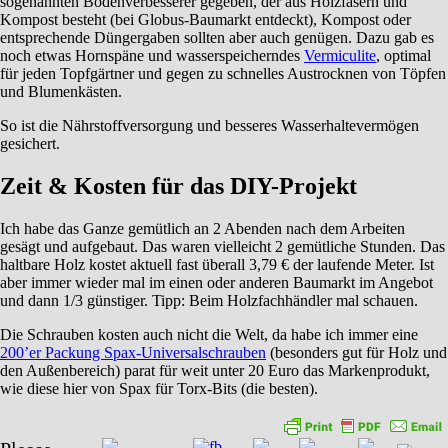
sogenannten Bodenverbesserer gegeben, der aus Holzfasern und
Kompost besteht (bei Globus-Baumarkt entdeckt), Kompost oder
entsprechende Düngergaben sollten aber auch genügen. Dazu gab es
noch etwas Hornspäne und wasserspeicherndes
Vermiculite
, optimal
für jeden Topfgärtner und gegen zu schnelles Austrocknen von Töpfen
und Blumenkästen.
So ist die Nährstoffversorgung und besseres Wasserhaltevermögen
gesichert.
Zeit & Kosten für das DIY-Projekt
Ich habe das Ganze gemütlich an 2 Abenden nach dem Arbeiten
gesägt und aufgebaut. Das waren vielleicht 2 gemütliche Stunden. Das
haltbare Holz kostet aktuell fast überall 3,79 € der laufende Meter. Ist
aber immer wieder mal im einen oder anderen Baumarkt im Angebot
und dann 1/3 günstiger. Tipp: Beim Holzfachhändler mal schauen.
Die Schrauben kosten auch nicht die Welt, da habe ich immer eine
200’er Packung Spax-Universalschrauben
(besonders gut für Holz und
den Außenbereich) parat für weit unter 20 Euro das Markenprodukt,
wie diese hier von Spax für Torx-Bits (die besten).