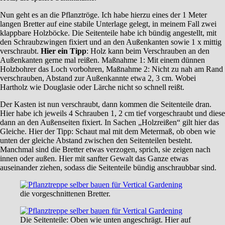
Nun geht es an die Pflanztröge. Ich habe hierzu eines der 1 Meter
langen Bretter auf eine stabile Unterlage gelegt, in meinem Fall zwei
klappbare Holzböcke. Die Seitenteile habe ich bündig angestellt, mit
den Schraubzwingen fixiert und an den Außenkanten sowie 1 x mittig
verschraubt.
Hier ein Tipp
: Holz kann beim Verschrauben an den
Außenkanten gerne mal reißen. Maßnahme 1: Mit einem dünnen
Holzbohrer das Loch vorbohren, Maßnahme 2: Nicht zu nah am Rand
verschrauben, Abstand zur Außenkannte etwa 2, 3 cm. Wobei
Hartholz wie Douglasie oder Lärche nicht so schnell reißt.
Der Kasten ist nun verschraubt, dann kommen die Seitenteile dran.
Hier habe ich jeweils 4 Schrauben 1, 2 cm tief vorgeschraubt und diese
dann an den Außenseiten fixiert. In Sachen „Holzreißen“ gilt hier das
Gleiche. Hier der Tipp: Schaut mal mit dem Metermaß, ob oben wie
unten der gleiche Abstand zwischen den Seitenteilen besteht.
Manchmal sind die Bretter etwas verzogen, sprich, sie zeigen nach
innen oder außen. Hier mit sanfter Gewalt das Ganze etwas
auseinander ziehen, sodass die Seitenteile bündig anschraubbar sind.
die vorgeschnittenen Bretter.
Die Seitenteile: Oben wie unten angeschrägt. Hier auf