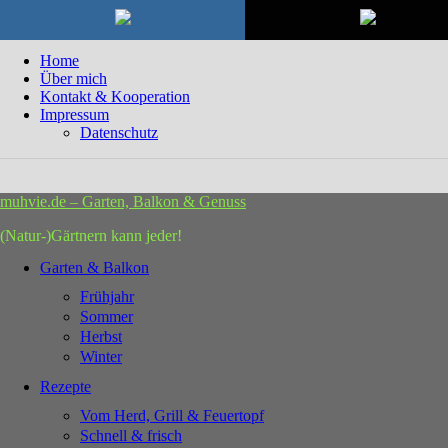
Zurück zum Inhalt
6. August 2026
Home
Über mich
Kontakt & Kooperation
Impressum
Datenschutz
muhvie.de – Garten, Balkon & Genuss
(Natur-)Gärtnern kann jeder!
Garten & Balkon
Frühjahr
Sommer
Herbst
Winter
Rezepte
Vom Herd, Grill & Feuertopf
Schnell & frisch