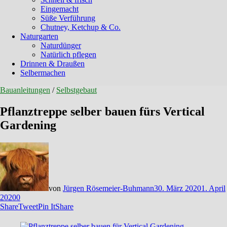
Eingemacht
Süße Verführung
Chutney, Ketchup & Co.
Naturgarten
Naturdünger
Natürlich pflegen
Drinnen & Draußen
Selbermachen
Bauanleitungen
/
Selbstgebaut
Pflanztreppe selber bauen fürs Vertical
Gardening
von
Jürgen Rösemeier-Buhmann
30. März 2020
1. April
2020
0
Share
Tweet
Pin It
Share