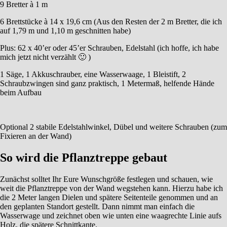
9 Bretter à 1 m
6 Brettstücke à 14 x 19,6 cm (Aus den Resten der 2 m Bretter, die ich
auf 1,79 m und 1,10 m geschnitten habe)
Plus: 62 x 40’er oder 45’er Schrauben, Edelstahl (ich hoffe, ich habe
mich jetzt nicht verzählt 🙂 )
1 Säge, 1 Akkuschrauber, eine Wasserwaage, 1 Bleistift, 2
Schraubzwingen sind ganz praktisch, 1 Metermaß, helfende Hände
beim Aufbau
Optional 2 stabile Edelstahlwinkel, Dübel und weitere Schrauben (zum
Fixieren an der Wand)
So wird die Pflanztreppe gebaut
Zunächst solltet Ihr Eure Wunschgröße festlegen und schauen, wie
weit die Pflanztreppe von der Wand wegstehen kann. Hierzu habe ich
die 2 Meter langen Dielen und spätere Seitenteile genommen und an
den geplanten Standort gestellt. Dann nimmt man einfach die
Wasserwage und zeichnet oben wie unten eine waagrechte Linie aufs
Holz, die spätere Schnittkante.