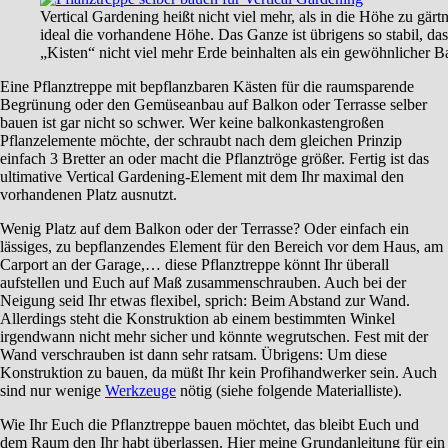
Vertical Gardening heißt nicht viel mehr, als in die Höhe zu gärtn
ideal die vorhandene Höhe. Das Ganze ist übrigens so stabil, d
„Kisten“ nicht viel mehr Erde beinhalten als ein gewöhnlicher B
Eine Pflanztreppe mit bepflanzbaren Kästen für die raumsparende
Begrünung oder den Gemüseanbau auf Balkon oder Terrasse selber
bauen ist gar nicht so schwer. Wer keine balkonkastengroßen
Pflanzelemente möchte, der schraubt nach dem gleichen Prinzip
einfach 3 Bretter an oder macht die Pflanztröge größer. Fertig ist das
ultimative Vertical Gardening-Element mit dem Ihr maximal den
vorhandenen Platz ausnutzt.
Wenig Platz auf dem Balkon oder der Terrasse? Oder einfach ein
lässiges, zu bepflanzendes Element für den Bereich vor dem Haus, am
Carport an der Garage,… diese Pflanztreppe könnt Ihr überall
aufstellen und Euch auf Maß zusammenschrauben. Auch bei der
Neigung seid Ihr etwas flexibel, sprich: Beim Abstand zur Wand.
Allerdings steht die Konstruktion ab einem bestimmten Winkel
irgendwann nicht mehr sicher und könnte wegrutschen. Fest mit der
Wand verschrauben ist dann sehr ratsam. Übrigens: Um diese
Konstruktion zu bauen, da müßt Ihr kein Profihandwerker sein. Auch
sind nur wenige
Werkzeuge
nötig (siehe folgende Materialliste).
Wie Ihr Euch die Pflanztreppe bauen möchtet, das bleibt Euch und
dem Raum den Ihr habt überlassen. Hier meine Grundanleitung für ein