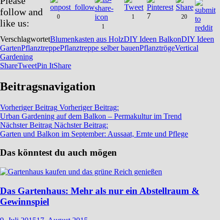
Please
follow and
7
0
1
20
like us:
1
Verschlagwortet
Blumenkasten aus Holz
DIY Ideen Balkon
DIY Ideen
Garten
Pflanztreppe
Pflanztreppe selber bauen
Pflanztröge
Vertical
Gardening
Share
Tweet
Pin It
Share
Beitragsnavigation
Vorheriger Beitrag
Vorheriger Beitrag:
Urban Gardening auf dem Balkon – Permakultur im Trend
Nächster Beitrag
Nächster Beitrag:
Garten und Balkon im September: Aussaat, Ernte und Pflege
Das könntest du auch mögen
Das Gartenhaus: Mehr als nur ein Abstellraum &
Gewinnspiel