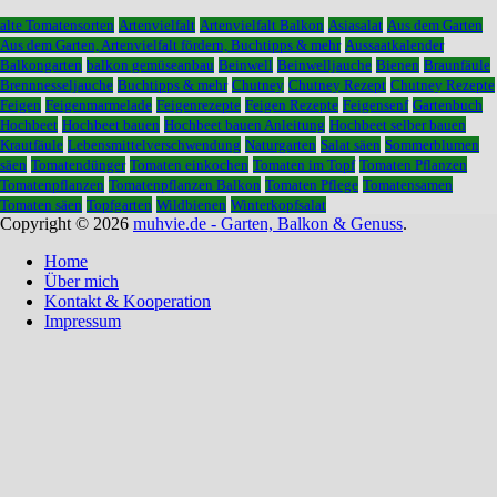
alte Tomatensorten
Artenvielfalt
Artenvielfalt Balkon
Asiasalat
Aus dem Garten
Aus dem Garten, Artenvielfalt fördern, Buchtipps & mehr
Aussaatkalender
Balkongarten
balkon gemüseanbau
Beinwell
Beinwelljauche
Bienen
Braunfäule
Brennnesseljauche
Buchtipps & mehr
Chutney
Chutney Rezept
Chutney Rezepte
Feigen
Feigenmarmelade
Feigenrezepte
Feigen Rezepte
Feigensenf
Gartenbuch
Hochbeet
Hochbeet bauen
Hochbeet bauen Anleitung
Hochbeet selber bauen
Krautfäule
Lebensmittelverschwendung
Naturgarten
Salat säen
Sommerblumen
säen
Tomatendünger
Tomaten einkochen
Tomaten im Topf
Tomaten Pflanzen
Tomatenpflanzen
Tomatenpflanzen Balkon
Tomaten Pflege
Tomatensamen
Tomaten säen
Topfgarten
Wildbienen
Winterkopfsalat
Copyright © 2026
muhvie.de - Garten, Balkon & Genuss
.
Home
Über mich
Kontakt & Kooperation
Impressum