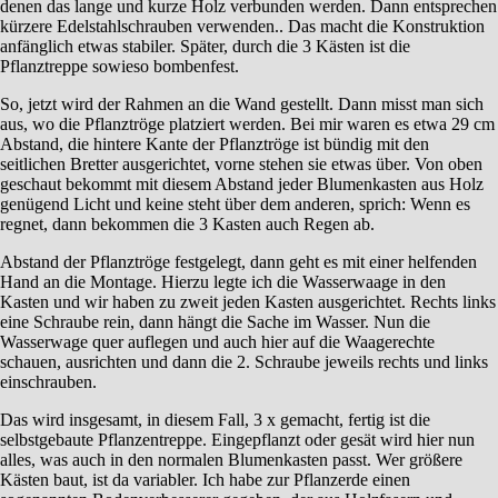
denen das lange und kurze Holz verbunden werden. Dann entsprechen
kürzere Edelstahlschrauben verwenden.. Das macht die Konstruktion
anfänglich etwas stabiler. Später, durch die 3 Kästen ist die
Pflanztreppe sowieso bombenfest.
So, jetzt wird der Rahmen an die Wand gestellt. Dann misst man sich
aus, wo die Pflanztröge platziert werden. Bei mir waren es etwa 29 cm
Abstand, die hintere Kante der Pflanztröge ist bündig mit den
seitlichen Bretter ausgerichtet, vorne stehen sie etwas über. Von oben
geschaut bekommt mit diesem Abstand jeder Blumenkasten aus Holz
genügend Licht und keine steht über dem anderen, sprich: Wenn es
regnet, dann bekommen die 3 Kasten auch Regen ab.
Abstand der Pflanztröge festgelegt, dann geht es mit einer helfenden
Hand an die Montage. Hierzu legte ich die Wasserwaage in den
Kasten und wir haben zu zweit jeden Kasten ausgerichtet. Rechts links
eine Schraube rein, dann hängt die Sache im Wasser. Nun die
Wasserwage quer auflegen und auch hier auf die Waagerechte
schauen, ausrichten und dann die 2. Schraube jeweils rechts und links
einschrauben.
Das wird insgesamt, in diesem Fall, 3 x gemacht, fertig ist die
selbstgebaute Pflanzentreppe. Eingepflanzt oder gesät wird hier nun
alles, was auch in den normalen Blumenkasten passt. Wer größere
Kästen baut, ist da variabler. Ich habe zur Pflanzerde einen