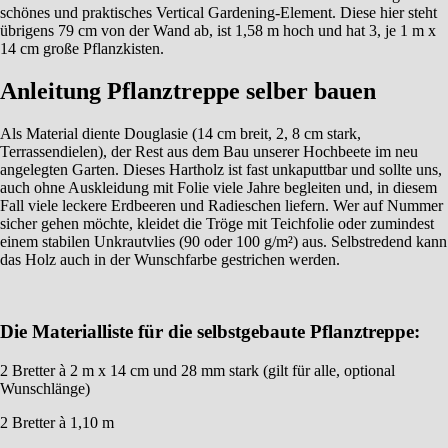
schönes und praktisches Vertical Gardening-Element. Diese hier steht
übrigens 79 cm von der Wand ab, ist 1,58 m hoch und hat 3, je 1 m x
14 cm große Pflanzkisten.
Anleitung Pflanztreppe selber bauen
Als Material diente Douglasie (14 cm breit, 2, 8 cm stark,
Terrassendielen), der Rest aus dem Bau unserer Hochbeete im neu
angelegten Garten. Dieses Hartholz ist fast unkaputtbar und sollte uns,
auch ohne Auskleidung mit Folie viele Jahre begleiten und, in diesem
Fall viele leckere Erdbeeren und Radieschen liefern. Wer auf Nummer
sicher gehen möchte, kleidet die Tröge mit Teichfolie oder zumindest
einem stabilen Unkrautvlies (90 oder 100 g/m²) aus. Selbstredend kann
das Holz auch in der Wunschfarbe gestrichen werden.
Die Materialliste für die selbstgebaute Pflanztreppe:
2 Bretter à 2 m x 14 cm und 28 mm stark (gilt für alle, optional
Wunschlänge)
2 Bretter à 1,10 m