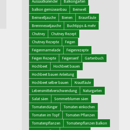
Aussaatkalender
Balkongarten
balkon gemüseanbau
Beinwell
Beinwelljauche
Bienen
Braunfäule
Brennnesseljauche
Buchtipps & mehr
Chutney
Chutney Rezept
Chutney Rezepte
Feigen
Feigenmarmelade
Feigenrezepte
Feigen Rezepte
Feigensenf
Gartenbuch
Hochbeet
Hochbeet bauen
Hochbeet bauen Anleitung
Hochbeet selber bauen
Krautfäule
Lebensmittelverschwendung
Naturgarten
Salat säen
Sommerblumen säen
Tomatendünger
Tomaten einkochen
Tomaten im Topf
Tomaten Pflanzen
Tomatenpflanzen
Tomatenpflanzen Balkon