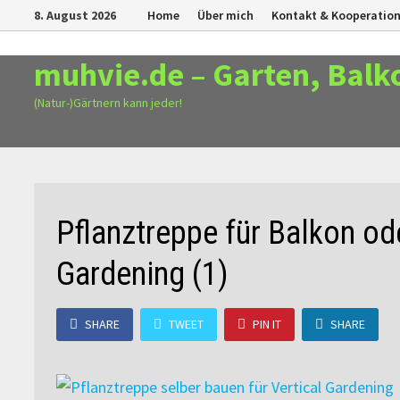
Zurück
8. August 2026
Home
Über mich
Kontakt & Kooperatio
zum
Inhalt
muhvie.de – Garten, Balk
(Natur-)Gärtnern kann jeder!
Pflanztreppe für Balkon od
Gardening (1)
SHARE
TWEET
PIN IT
SHARE