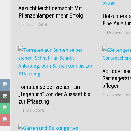
Anzucht leicht gemacht: Mit
Pflanzenlampen mehr Erfolg
Holzuntersta
Eine Anleitu
4. Januar 2016
19. November
Vor oder na
Gartengeräte
pflegen
Tomaten selber ziehen: Ein
„Tagebuch“ von der Aussaat bis
23. November
zur Pflanzung
1. März 2019