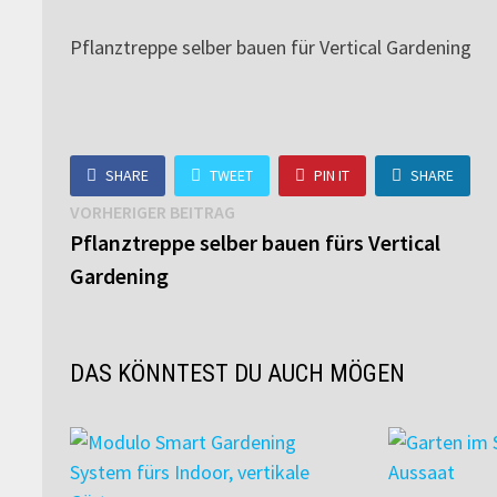
Pflanztreppe selber bauen für Vertical Gardening
SHARE
TWEET
PIN IT
SHARE
Beitragsnavigation
Vorheriger
VORHERIGER BEITRAG
Beitrag:
Pflanztreppe selber bauen fürs Vertical
Gardening
DAS KÖNNTEST DU AUCH MÖGEN