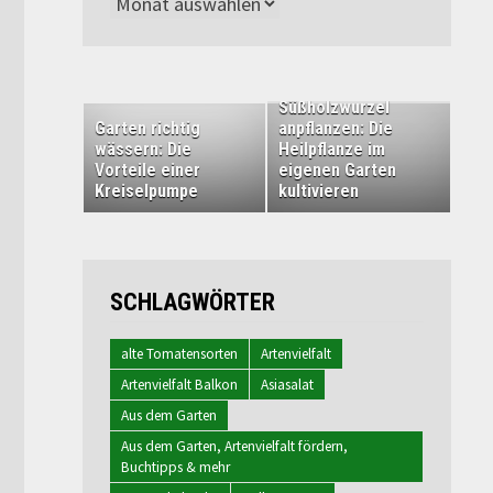
Archiv
Süßholzwurzel
Garten richtig
anpflanzen: Die
wässern: Die
Heilpflanze im
Vorteile einer
eigenen Garten
Kreiselpumpe
kultivieren
SCHLAGWÖRTER
alte Tomatensorten
Artenvielfalt
Artenvielfalt Balkon
Asiasalat
Aus dem Garten
Aus dem Garten, Artenvielfalt fördern,
Buchtipps & mehr