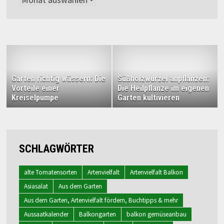
Garten richtig wässern: Die
Süßholzwurzel anpflanzen:
Vorteile einer
Die Heilpflanze im eigenen
Kreiselpumpe
Garten kultivieren
SCHLAGWÖRTER
alte Tomatensorten
Artenvielfalt
Artenvielfalt Balkon
Asiasalat
Aus dem Garten
Aus dem Garten, Artenvielfalt fördern, Buchtipps & mehr
Aussaatkalender
Balkongarten
balkon gemüseanbau