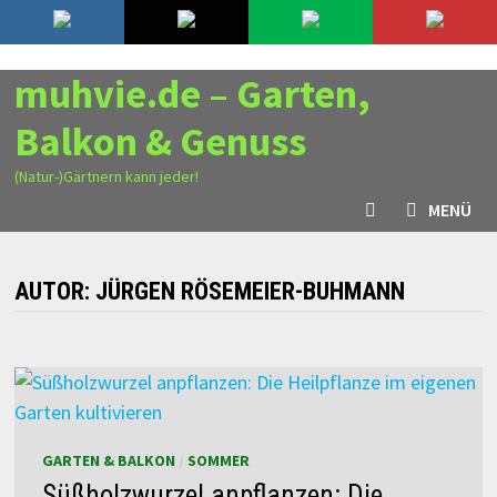
Zurück
6. August 2026
zum
Inhalt
muhvie.de – Garten,
Balkon & Genuss
(Natur-)Gärtnern kann jeder!
MENÜ
AUTOR:
JÜRGEN RÖSEMEIER-BUHMANN
GARTEN & BALKON
/
SOMMER
Süßholzwurzel anpflanzen: Die