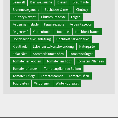
Beinwell
Beinwelljauche
Bienen
Braunfäule
Brennnesseljauche
Buchtipps & mehr
Chutney
Chutney Rezept
Chutney Rezepte
Feigen
Feigenmarmelade
Feigenrezepte
Feigen Rezepte
Feigensenf
Gartenbuch
Hochbeet
Hochbeet bauen
Hochbeet bauen Anleitung
Hochbeet selber bauen
Krautfäule
Lebensmittelverschwendung
Naturgarten
Salat säen
Sommerblumen säen
Tomatendünger
Tomaten einkochen
Tomaten im Topf
Tomaten Pflanzen
Tomatenpflanzen
Tomatenpflanzen Balkon
Tomaten Pflege
Tomatensamen
Tomaten säen
Topfgarten
Wildbienen
Winterkopfsalat