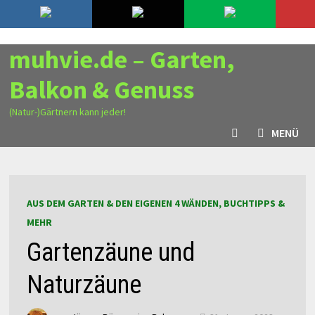
Zurück
9. August 2026
zum
Inhalt
muhvie.de – Garten,
Balkon & Genuss
(Natur-)Gärtnern kann jeder!
MENÜ
AUS DEM GARTEN & DEN EIGENEN 4 WÄNDEN, BUCHTIPPS &
MEHR
Gartenzäune und
Naturzäune