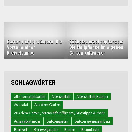
Garten richtig wässern: Die
Süßholzwurzel anpflanzen:
Vorteile einer
Die Heilpflanze im eigenen
Kreiselpumpe
Garten kultivieren
SCHLAGWÖRTER
alte Tomatensorten
Artenvielfalt
Artenvielfalt Balkon
Asiasalat
Aus dem Garten
Aus dem Garten, Artenvielfalt fördern, Buchtipps & mehr
Aussaatkalender
Balkongarten
balkon gemüseanbau
Beinwell
Beinwelljauche
Bienen
Braunfäule