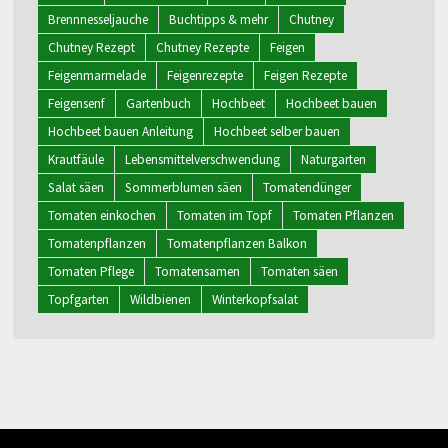
Brennnesseljauche
Buchtipps & mehr
Chutney
Chutney Rezept
Chutney Rezepte
Feigen
Feigenmarmelade
Feigenrezepte
Feigen Rezepte
Feigensenf
Gartenbuch
Hochbeet
Hochbeet bauen
Hochbeet bauen Anleitung
Hochbeet selber bauen
Krautfäule
Lebensmittelverschwendung
Naturgarten
Salat säen
Sommerblumen säen
Tomatendünger
Tomaten einkochen
Tomaten im Topf
Tomaten Pflanzen
Tomatenpflanzen
Tomatenpflanzen Balkon
Tomaten Pflege
Tomatensamen
Tomaten säen
Topfgarten
Wildbienen
Winterkopfsalat