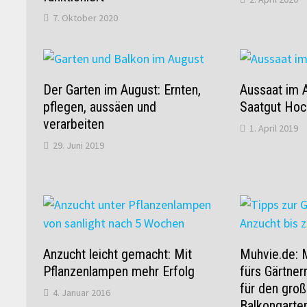
7. Oktober 2020
Der Garten im August: Ernten,
Aussaat im A
pflegen, aussäen und
Saatgut Hoc
verarbeiten
1. April 2019
29. Juni 2019
Anzucht leicht gemacht: Mit
Muhvie.de: 
Pflanzenlampen mehr Erfolg
fürs Gärtner
für den groß
4. Januar 2016
Balkongarte