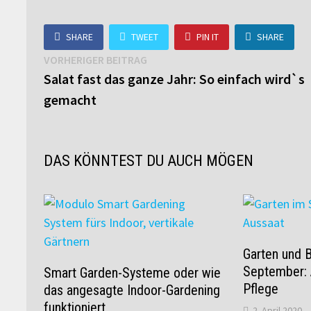
SHARE
TWEET
PIN IT
SHARE
Beitragsnavigation
Vorheriger
VORHERIGER BEITRAG
Beitrag:
Salat fast das ganze Jahr: So einfach wird`s
gemacht
DAS KÖNNTEST DU AUCH MÖGEN
Garten und 
September: 
Smart Garden-Systeme oder wie
Pflege
das angesagte Indoor-Gardening
funktioniert
2. April 2020