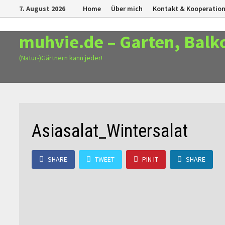
Zurück
7. August 2026
Home
Über mich
Kontakt & Kooperatio
zum
Inhalt
muhvie.de – Garten, Balk
(Natur-)Gärtnern kann jeder!
Asiasalat_Wintersalat
SHARE
TWEET
PIN IT
SHARE