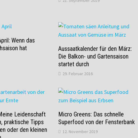
21. September 2019
pril: Wenn das
hsaison hat
Aussaatkalender für den März:
Die Balkon- und Gartensaison
startet durch
29. Februar 2016
Meine Leidenschaft
Micro Greens: Das schnelle
n, praktische Tipps
Superfood von der Fensterbank
en oder den kleinen
12. November 2019
n