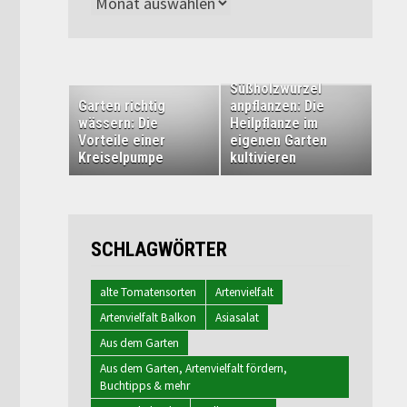
Archiv
Süßholzwurzel
Garten richtig
anpflanzen: Die
wässern: Die
Heilpflanze im
Vorteile einer
eigenen Garten
Kreiselpumpe
kultivieren
SCHLAGWÖRTER
alte Tomatensorten
Artenvielfalt
Artenvielfalt Balkon
Asiasalat
Aus dem Garten
Aus dem Garten, Artenvielfalt fördern,
Buchtipps & mehr