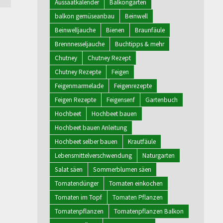
Aussaatkalender
Balkongarten
balkon gemüseanbau
Beinwell
Beinwelljauche
Bienen
Braunfäule
Brennnesseljauche
Buchtipps & mehr
Chutney
Chutney Rezept
Chutney Rezepte
Feigen
Feigenmarmelade
Feigenrezepte
Feigen Rezepte
Feigensenf
Gartenbuch
Hochbeet
Hochbeet bauen
Hochbeet bauen Anleitung
Hochbeet selber bauen
Krautfäule
Lebensmittelverschwendung
Naturgarten
Salat säen
Sommerblumen säen
Tomatendünger
Tomaten einkochen
Tomaten im Topf
Tomaten Pflanzen
Tomatenpflanzen
Tomatenpflanzen Balkon