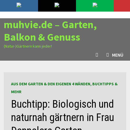
Zurück
6. August 2026
zum
Inhalt
muhvie.de – Garten,
Balkon & Genuss
(Natur-)Gärtnern kann jeder!
MENÜ
AUS DEM GARTEN & DEN EIGENEN 4 WÄNDEN, BUCHTIPPS &
MEHR
Buchtipp: Biologisch und
naturnah gärtnern in Frau