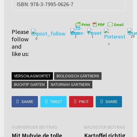
ISBN: 978-3-7995-0626-7
Please
1
1
20
follow
0
7
and
like us:
VERSCHLAGWORTET
BIOLOGISCH GÄRTNERN
BUCHTIP GARTEN
NATURNAH GÄRTNERN
SHARE
TWEET
PIN IT
SHARE
Beitragsnavigation
Vorheriger
Näch
VORHERIGER BEITRAG
NÄCHSTER BEITRAG
Beitrag:
Beitr
Mit Muhvie.de tolle
Kartoffel richtig