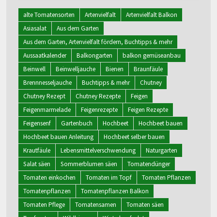
alte Tomatensorten
Artenvielfalt
Artenvielfalt Balkon
Asiasalat
Aus dem Garten
Aus dem Garten, Artenvielfalt fördern, Buchtipps & mehr
Aussaatkalender
Balkongarten
balkon gemüseanbau
Beinwell
Beinwelljauche
Bienen
Braunfäule
Brennnesseljauche
Buchtipps & mehr
Chutney
Chutney Rezept
Chutney Rezepte
Feigen
Feigenmarmelade
Feigenrezepte
Feigen Rezepte
Feigensenf
Gartenbuch
Hochbeet
Hochbeet bauen
Hochbeet bauen Anleitung
Hochbeet selber bauen
Krautfäule
Lebensmittelverschwendung
Naturgarten
Salat säen
Sommerblumen säen
Tomatendünger
Tomaten einkochen
Tomaten im Topf
Tomaten Pflanzen
Tomatenpflanzen
Tomatenpflanzen Balkon
Tomaten Pflege
Tomatensamen
Tomaten säen