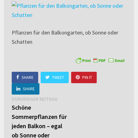
Pflanzen für den Balkongarten, ob Sonne oder
Schatten
SHARE
TWEET
PIN IT
SHARE
Beitragsnavigation
Vorheriger
VORHERIGER BEITRAG
Beitrag:
Schöne
Sommerpflanzen für
jeden Balkon – egal
ob Sonne oder