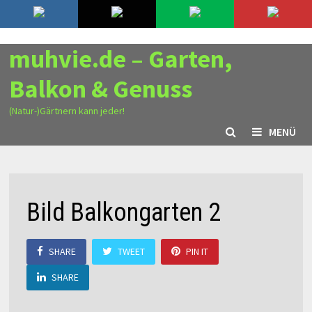
Zurück
10. August 2026
zum
Inhalt
muhvie.de – Garten,
Balkon & Genuss
(Natur-)Gärtnern kann jeder!
MENÜ
Bild Balkongarten 2
SHARE
TWEET
PIN IT
SHARE