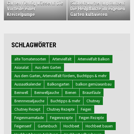
Garten richtig wässern: Die
Süßholzwurzel anpflanzen:
Vorteile einer
Die Heilpflanze im eigenen
Kreiselpumpe
Garten kultivieren
SCHLAGWÖRTER
alte Tomatensorten
Artenvielfalt
Artenvielfalt Balkon
Asiasalat
Aus dem Garten
Aus dem Garten, Artenvielfalt fördern, Buchtipps & mehr
Aussaatkalender
Balkongarten
balkon gemüseanbau
Beinwell
Beinwelljauche
Bienen
Braunfäule
Brennnesseljauche
Buchtipps & mehr
Chutney
Chutney Rezept
Chutney Rezepte
Feigen
Feigenmarmelade
Feigenrezepte
Feigen Rezepte
Feigensenf
Gartenbuch
Hochbeet
Hochbeet bauen