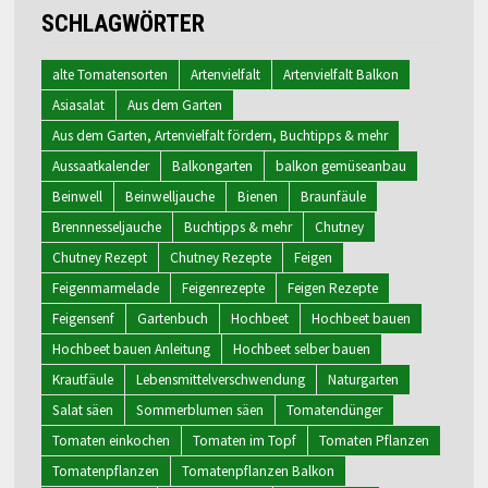
SCHLAGWÖRTER
alte Tomatensorten
Artenvielfalt
Artenvielfalt Balkon
Asiasalat
Aus dem Garten
Aus dem Garten, Artenvielfalt fördern, Buchtipps & mehr
Aussaatkalender
Balkongarten
balkon gemüseanbau
Beinwell
Beinwelljauche
Bienen
Braunfäule
Brennnesseljauche
Buchtipps & mehr
Chutney
Chutney Rezept
Chutney Rezepte
Feigen
Feigenmarmelade
Feigenrezepte
Feigen Rezepte
Feigensenf
Gartenbuch
Hochbeet
Hochbeet bauen
Hochbeet bauen Anleitung
Hochbeet selber bauen
Krautfäule
Lebensmittelverschwendung
Naturgarten
Salat säen
Sommerblumen säen
Tomatendünger
Tomaten einkochen
Tomaten im Topf
Tomaten Pflanzen
Tomatenpflanzen
Tomatenpflanzen Balkon