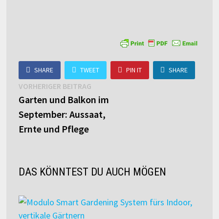
SHARE
TWEET
PIN IT
SHARE
Beitragsnavigation
Vorheriger
VORHERIGER BEITRAG
Beitrag:
Garten und Balkon im
September: Aussaat,
Ernte und Pflege
DAS KÖNNTEST DU AUCH MÖGEN