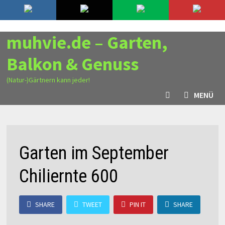
Zurück
8. August 2026
zum
Inhalt
muhvie.de – Garten,
Balkon & Genuss
(Natur-)Gärtnern kann jeder!
MENÜ
Garten im September
Chiliernte 600
SHARE
TWEET
PIN IT
SHARE