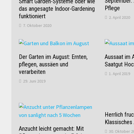
September: 
Smart Garden-Systeme oder wie
Pflege
das angesagte Indoor-Gardening
funktioniert
2. April 2020
7. Oktober 2020
Der Garten im August: Ernten,
Aussaat im A
pflegen, aussäen und
Saatgut Hoc
verarbeiten
1. April 2019
29. Juni 2019
Herrlich fruc
Klassisches
Anzucht leicht gemacht: Mit
30. Oktober 2