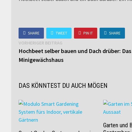
SHARE
TWEET
PIN IT
SHARE
Beitragsnavigation
Vorheriger
VORHERIGER BEITRAG
Beitrag:
Hochbeet selber bauen und Dach drüber: Das
Minigewächshaus
DAS KÖNNTEST DU AUCH MÖGEN
Garten und 