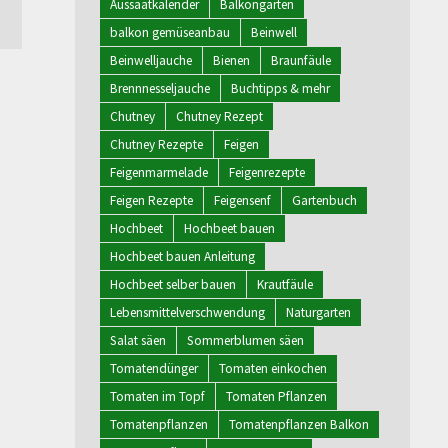
Aussaatkalender
Balkongarten
balkon gemüseanbau
Beinwell
Beinwelljauche
Bienen
Braunfäule
Brennnesseljauche
Buchtipps & mehr
Chutney
Chutney Rezept
Chutney Rezepte
Feigen
Feigenmarmelade
Feigenrezepte
Feigen Rezepte
Feigensenf
Gartenbuch
Hochbeet
Hochbeet bauen
Hochbeet bauen Anleitung
Hochbeet selber bauen
Krautfäule
Lebensmittelverschwendung
Naturgarten
Salat säen
Sommerblumen säen
Tomatendünger
Tomaten einkochen
Tomaten im Topf
Tomaten Pflanzen
Tomatenpflanzen
Tomatenpflanzen Balkon