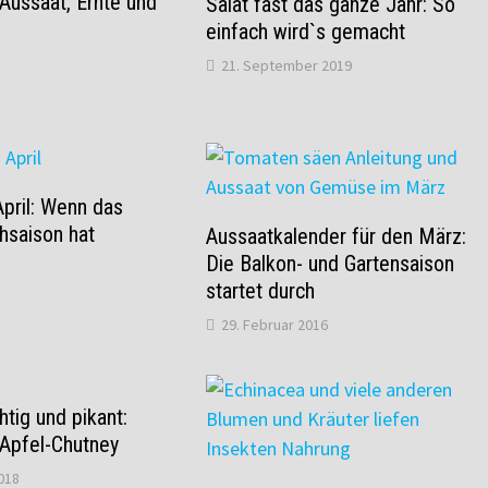
Aussaat, Ernte und
Salat fast das ganze Jahr: So
einfach wird`s gemacht
21. September 2019
pril: Wenn das
hsaison hat
Aussaatkalender für den März:
Die Balkon- und Gartensaison
startet durch
29. Februar 2016
htig und pikant:
 Apfel-Chutney
018