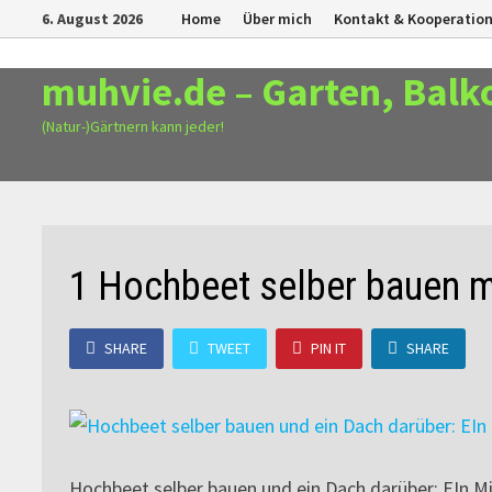
Zurück
6. August 2026
Home
Über mich
Kontakt & Kooperatio
zum
Inhalt
muhvie.de – Garten, Balk
(Natur-)Gärtnern kann jeder!
1 Hochbeet selber bauen m
SHARE
TWEET
PIN IT
SHARE
Hochbeet selber bauen und ein Dach darüber: EIn M