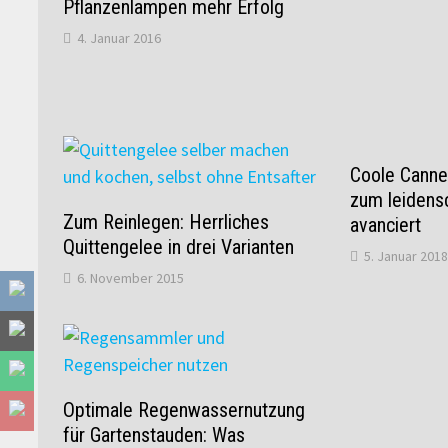
Pflanzenlampen mehr Erfolg
4. Januar 2016
Coole Cannel
zum leidensc
Zum Reinlegen: Herrliches
avanciert
Quittengelee in drei Varianten
5. Januar 2018
6. November 2015
Optimale Regenwassernutzung
für Gartenstauden: Was