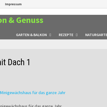
n
Impressum
on & Genuss
GARTEN & BALKON
REZEPTE
NATURGART
it Dach 1
inigewächshaus für das ganze Jahr