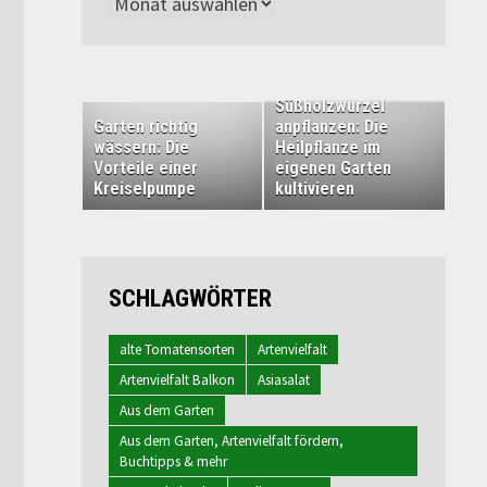
Archiv
Süßholzwurzel
Garten richtig
anpflanzen: Die
wässern: Die
Heilpflanze im
Vorteile einer
eigenen Garten
Kreiselpumpe
kultivieren
SCHLAGWÖRTER
alte Tomatensorten
Artenvielfalt
Artenvielfalt Balkon
Asiasalat
Aus dem Garten
Aus dem Garten, Artenvielfalt fördern,
Buchtipps & mehr