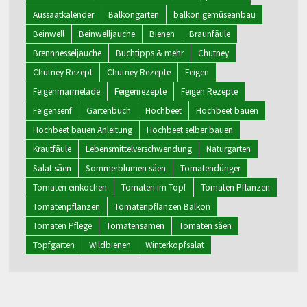
Aussaatkalender
Balkongarten
balkon gemüseanbau
Beinwell
Beinwelljauche
Bienen
Braunfäule
Brennnesseljauche
Buchtipps & mehr
Chutney
Chutney Rezept
Chutney Rezepte
Feigen
Feigenmarmelade
Feigenrezepte
Feigen Rezepte
Feigensenf
Gartenbuch
Hochbeet
Hochbeet bauen
Hochbeet bauen Anleitung
Hochbeet selber bauen
Krautfäule
Lebensmittelverschwendung
Naturgarten
Salat säen
Sommerblumen säen
Tomatendünger
Tomaten einkochen
Tomaten im Topf
Tomaten Pflanzen
Tomatenpflanzen
Tomatenpflanzen Balkon
Tomaten Pflege
Tomatensamen
Tomaten säen
Topfgarten
Wildbienen
Winterkopfsalat