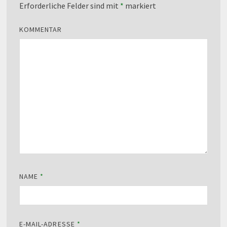
Erforderliche Felder sind mit
*
markiert
KOMMENTAR
NAME
*
E-MAIL-ADRESSE
*