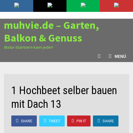
Zurück
6. August 2026
zum
Inhalt
muhvie.de – Garten,
Balkon & Genuss
(Natur-)Gärtnern kann jeder!
MENÜ
1 Hochbeet selber bauen
mit Dach 13
SHARE
TWEET
PIN IT
SHARE