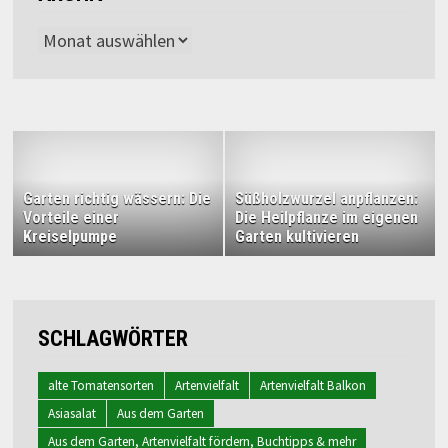
Archiv
Garten richtig wässern: Die
Süßholzwurzel anpflanzen:
Vorteile einer
Die Heilpflanze im eigenen
Kreiselpumpe
Garten kultivieren
SCHLAGWÖRTER
alte Tomatensorten
Artenvielfalt
Artenvielfalt Balkon
Asiasalat
Aus dem Garten
Aus dem Garten, Artenvielfalt fördern, Buchtipps & mehr