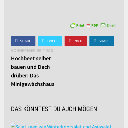
SHARE
TWEET
PIN IT
SHARE
Beitragsnavigation
Vorheriger
VORHERIGER BEITRAG
Beitrag:
Hochbeet selber
bauen und Dach
drüber: Das
Minigewächshaus
DAS KÖNNTEST DU AUCH MÖGEN