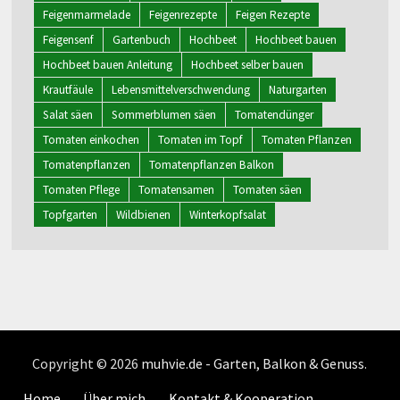
Feigenmarmelade
Feigenrezepte
Feigen Rezepte
Feigensenf
Gartenbuch
Hochbeet
Hochbeet bauen
Hochbeet bauen Anleitung
Hochbeet selber bauen
Krautfäule
Lebensmittelverschwendung
Naturgarten
Salat säen
Sommerblumen säen
Tomatendünger
Tomaten einkochen
Tomaten im Topf
Tomaten Pflanzen
Tomatenpflanzen
Tomatenpflanzen Balkon
Tomaten Pflege
Tomatensamen
Tomaten säen
Topfgarten
Wildbienen
Winterkopfsalat
Copyright © 2026
muhvie.de - Garten, Balkon & Genuss
.
Home
Über mich
Kontakt & Kooperation