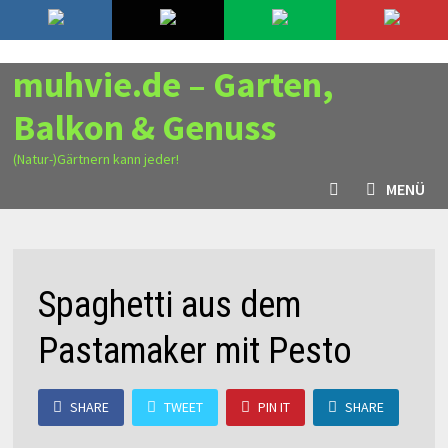
Zurück
7. August 2026
zum
Inhalt
muhvie.de – Garten,
Balkon & Genuss
(Natur-)Gärtnern kann jeder!
MENÜ
Spaghetti aus dem
Pastamaker mit Pesto
SHARE
TWEET
PIN IT
SHARE