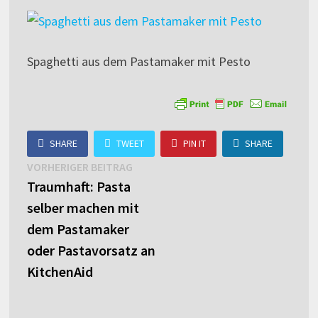
Spaghetti aus dem Pastamaker mit Pesto
SHARE
TWEET
PIN IT
SHARE
Beitragsnavigation
Vorheriger
VORHERIGER BEITRAG
Beitrag:
Traumhaft: Pasta
selber machen mit
dem Pastamaker
oder Pastavorsatz an
KitchenAid