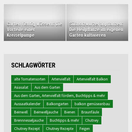
Garten richtig wässern: Die
Süßholzwurzel anpflanzen:
Vorteile einer
Die Heilpflanze im eigenen
Kreiselpumpe
Garten kultivieren
SCHLAGWÖRTER
alte Tomatensorten
Artenvielfalt
Artenvielfalt Balkon
Asiasalat
Aus dem Garten
Aus dem Garten, Artenvielfalt fördern, Buchtipps & mehr
Aussaatkalender
Balkongarten
balkon gemüseanbau
Beinwell
Beinwelljauche
Bienen
Braunfäule
Brennnesseljauche
Buchtipps & mehr
Chutney
Chutney Rezept
Chutney Rezepte
Feigen