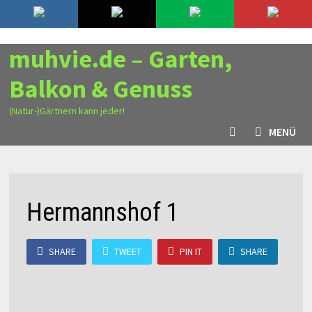
Zurück
9. August 2026
zum
Inhalt
muhvie.de – Garten,
Balkon & Genuss
(Natur-)Gärtnern kann jeder!
MENÜ
Hermannshof 1
SHARE
TWEET
PIN IT
SHARE