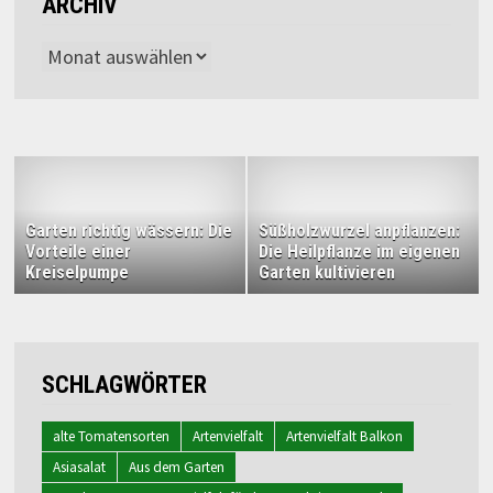
ARCHIV
Archiv
Garten richtig wässern: Die
Süßholzwurzel anpflanzen:
Vorteile einer
Die Heilpflanze im eigenen
Kreiselpumpe
Garten kultivieren
SCHLAGWÖRTER
alte Tomatensorten
Artenvielfalt
Artenvielfalt Balkon
Asiasalat
Aus dem Garten