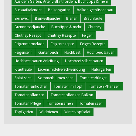
Aus dem Garten, Artenvielfalt fördern, Buchtipps & mehr
Aussaatkalender
Balkongarten
balkon gemüseanbau
Beinwell
Beinwelljauche
Bienen
Braunfäule
Brennnesseljauche
Buchtipps & mehr
Chutney
Chutney Rezept
Chutney Rezepte
Feigen
Feigenmarmelade
Feigenrezepte
Feigen Rezepte
Feigensenf
Gartenbuch
Hochbeet
Hochbeet bauen
Hochbeet bauen Anleitung
Hochbeet selber bauen
Krautfäule
Lebensmittelverschwendung
Naturgarten
Salat säen
Sommerblumen säen
Tomatendünger
Tomaten einkochen
Tomaten im Topf
Tomaten Pflanzen
Tomatenpflanzen
Tomatenpflanzen Balkon
Tomaten Pflege
Tomatensamen
Tomaten säen
Topfgarten
Wildbienen
Winterkopfsalat