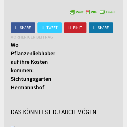
SHARE
TWEET
PIN IT
SHARE
Beitragsnavigation
Vorheriger
VORHERIGER BEITRAG
Beitrag:
Wo
Pflanzenliebhaber
auf ihre Kosten
kommen:
Sichtungsgarten
Hermannshof
DAS KÖNNTEST DU AUCH MÖGEN