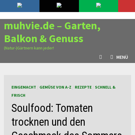
Zurück
9. August 2026
zum
Inhalt
muhvie.de – Garten,
Balkon & Genuss
(Natur-)Gärtnern kann jeder!
MENÜ
EINGEMACHT
/
GEMÜSE VON A-Z
/
REZEPTE
/
SCHNELL &
FRISCH
Soulfood: Tomaten
trocknen und den