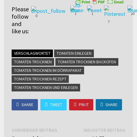
Please
1
1
20
follow
0
7
and
like us:
VERSCHLAGWORTET
TOMATEN EINLEGEN
TOMATEN TROCKNEN
TOMATEN TROCKNEN BACKOFEN
TOMATEN TROCKNEN IM DÖRRAPARAT
TOMATEN TROCKNEN REZEPT
TOMATEN TROCKNEN UND EINLEGEN
SHARE
TWEET
PIN IT
SHARE
Beitragsnavigation
Vorheriger
Näch
VORHERIGER BEITRAG
NÄCHSTER BEITRAG