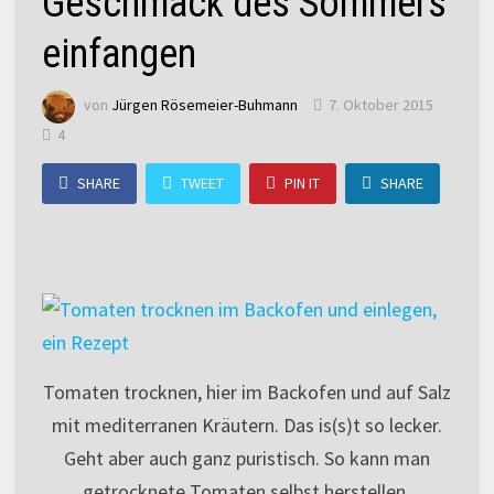
Geschmack des Sommers
einfangen
von
Jürgen Rösemeier-Buhmann
7. Oktober 2015
4
SHARE
TWEET
PIN IT
SHARE
Tomaten trocknen, hier im Backofen und auf Salz
mit mediterranen Kräutern. Das is(s)t so lecker.
Geht aber auch ganz puristisch. So kann man
getrocknete Tomaten selbst herstellen.