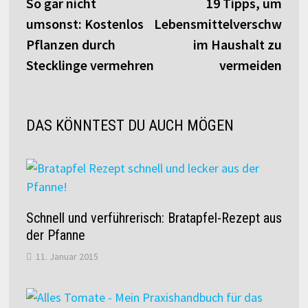
Beitrag:
Beitr
So gar nicht
19 Tipps, um
umsonst: Kostenlos
Lebensmittelverschwend
Pflanzen durch
im Haushalt zu
Stecklinge vermehren
vermeiden
DAS KÖNNTEST DU AUCH MÖGEN
Schnell und verführerisch: Bratapfel-Rezept aus
der Pfanne
11. Januar 2015