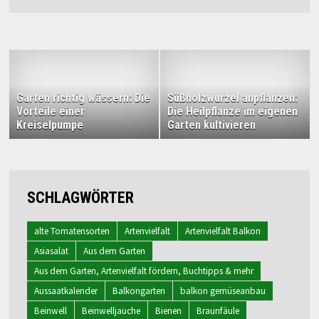
Garten richtig wässern: Die
Süßholzwurzel anpflanzen:
Vorteile einer
Die Heilpflanze im eigenen
Kreiselpumpe
Garten kultivieren
SCHLAGWÖRTER
alte Tomatensorten
Artenvielfalt
Artenvielfalt Balkon
Asiasalat
Aus dem Garten
Aus dem Garten, Artenvielfalt fördern, Buchtipps & mehr
Aussaatkalender
Balkongarten
balkon gemüseanbau
Beinwell
Beinwelljauche
Bienen
Braunfäule