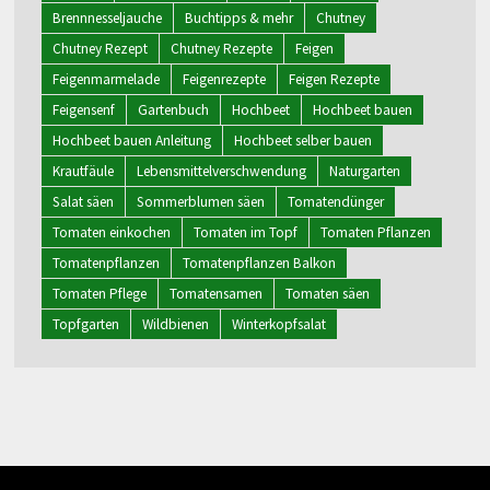
Brennnesseljauche
Buchtipps & mehr
Chutney
Chutney Rezept
Chutney Rezepte
Feigen
Feigenmarmelade
Feigenrezepte
Feigen Rezepte
Feigensenf
Gartenbuch
Hochbeet
Hochbeet bauen
Hochbeet bauen Anleitung
Hochbeet selber bauen
Krautfäule
Lebensmittelverschwendung
Naturgarten
Salat säen
Sommerblumen säen
Tomatendünger
Tomaten einkochen
Tomaten im Topf
Tomaten Pflanzen
Tomatenpflanzen
Tomatenpflanzen Balkon
Tomaten Pflege
Tomatensamen
Tomaten säen
Topfgarten
Wildbienen
Winterkopfsalat