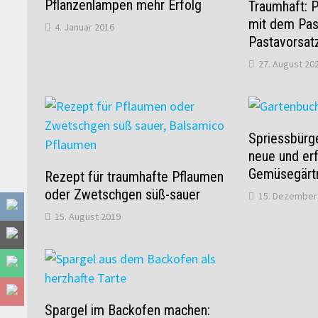
Pflanzenlampen mehr Erfolg
Traumhaft: 
mit dem Pas
4. Januar 2016
Pastavorsat
27. August 20
Spriessbürge
neue und er
Gemüsegärt
Rezept für traumhafte Pflaumen
oder Zwetschgen süß-sauer
15. Dezember
15. August 2019
Spargel im Backofen machen: