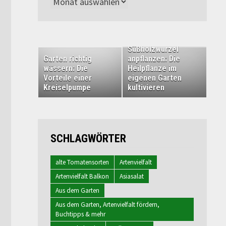
Archiv
Süßholzwurzel
Garten richtig
anpflanzen: Die
wässern: Die
Heilpflanze im
Vorteile einer
eigenen Garten
Kreiselpumpe
kultivieren
SCHLAGWÖRTER
alte Tomatensorten
Artenvielfalt
Artenvielfalt Balkon
Asiasalat
Aus dem Garten
Aus dem Garten, Artenvielfalt fördern,
Buchtipps & mehr