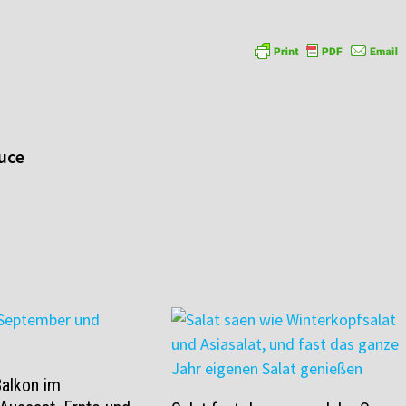
auce
Balkon im