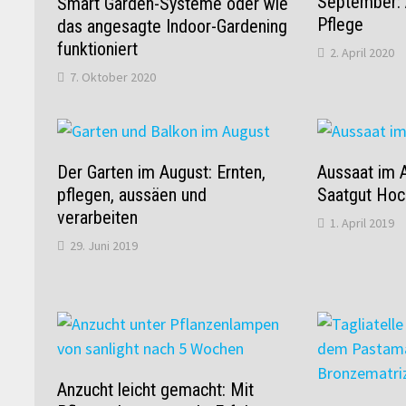
September: 
Smart Garden-Systeme oder wie
Pflege
das angesagte Indoor-Gardening
funktioniert
2. April 2020
7. Oktober 2020
Der Garten im August: Ernten,
Aussaat im A
pflegen, aussäen und
Saatgut Hoc
verarbeiten
1. April 2019
29. Juni 2019
Anzucht leicht gemacht: Mit