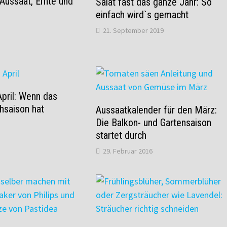
Aussaat, Ernte und
Salat fast das ganze Jahr: So
einfach wird`s gemacht
21. September 2019
pril: Wenn das
hsaison hat
Aussaatkalender für den März:
Die Balkon- und Gartensaison
startet durch
29. Februar 2016