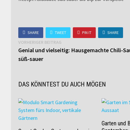
SHARE
TWEET
PIN IT
SHARE
Beitragsnavigation
Vorheriger
VORHERIGER BEITRAG
Beitrag:
Genial und vielseitig: Hausgemachte Chili-S
süß-sauer
DAS KÖNNTEST DU AUCH MÖGEN
Garten und 