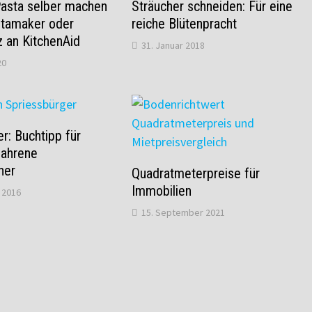
Pasta selber machen
Sträucher schneiden: Für eine
tamaker oder
reiche Blütenpracht
z an KitchenAid
31. Januar 2018
20
r: Buchtipp für
fahrene
ner
Quadratmeterpreise für
Immobilien
 2016
15. September 2021