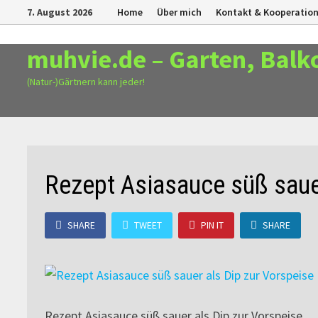
Zurück
7. August 2026
Home
Über mich
Kontakt & Kooperatio
zum
Inhalt
muhvie.de – Garten, Balk
(Natur-)Gärtnern kann jeder!
Rezept Asiasauce süß sauer
SHARE
TWEET
PIN IT
SHARE
Rezept Asiasauce süß sauer als Dip zur Vorspeise