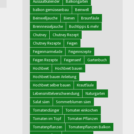
Aussaatkalender
Balkongarten
balkon gemüseanbau
Beinwell
Beinwelljauche
Bienen
Braunfäule
Brennnesseljauche
Buchtipps & mehr
Chutney
Chutney Rezept
Chutney Rezepte
Feigen
Feigenmarmelade
Feigenrezepte
Feigen Rezepte
Feigensenf
Gartenbuch
Hochbeet
Hochbeet bauen
Hochbeet bauen Anleitung
Hochbeet selber bauen
Krautfäule
Lebensmittelverschwendung
Naturgarten
Salat säen
Sommerblumen säen
Tomatendünger
Tomaten einkochen
Tomaten im Topf
Tomaten Pflanzen
Tomatenpflanzen
Tomatenpflanzen Balkon