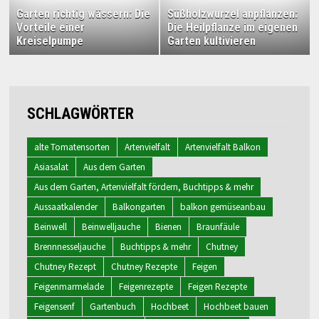
Garten richtig wässern: Die
Süßholzwurzel anpflanzen:
Vorteile einer
Die Heilpflanze im eigenen
Kreiselpumpe
Garten kultivieren
SCHLAGWÖRTER
alte Tomatensorten
Artenvielfalt
Artenvielfalt Balkon
Asiasalat
Aus dem Garten
Aus dem Garten, Artenvielfalt fördern, Buchtipps & mehr
Aussaatkalender
Balkongarten
balkon gemüseanbau
Beinwell
Beinwelljauche
Bienen
Braunfäule
Brennnesseljauche
Buchtipps & mehr
Chutney
Chutney Rezept
Chutney Rezepte
Feigen
Feigenmarmelade
Feigenrezepte
Feigen Rezepte
Feigensenf
Gartenbuch
Hochbeet
Hochbeet bauen