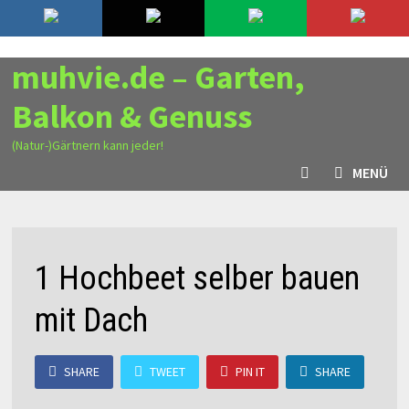
Zurück
6. August 2026
zum
Inhalt
muhvie.de – Garten,
Balkon & Genuss
(Natur-)Gärtnern kann jeder!
MENÜ
1 Hochbeet selber bauen
mit Dach
SHARE
TWEET
PIN IT
SHARE