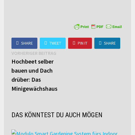
SHARE
TWEET
PIN IT
SHARE
Beitragsnavigation
Vorheriger
VORHERIGER BEITRAG
Beitrag:
Hochbeet selber
bauen und Dach
drüber: Das
Minigewächshaus
DAS KÖNNTEST DU AUCH MÖGEN