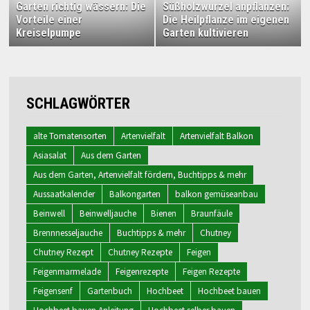
Garten richtig wässern: Die
Süßholzwurzel anpflanzen:
Vorteile einer
Die Heilpflanze im eigenen
Kreiselpumpe
Garten kultivieren
SCHLAGWÖRTER
alte Tomatensorten
Artenvielfalt
Artenvielfalt Balkon
Asiasalat
Aus dem Garten
Aus dem Garten, Artenvielfalt fördern, Buchtipps & mehr
Aussaatkalender
Balkongarten
balkon gemüseanbau
Beinwell
Beinwelljauche
Bienen
Braunfäule
Brennnesseljauche
Buchtipps & mehr
Chutney
Chutney Rezept
Chutney Rezepte
Feigen
Feigenmarmelade
Feigenrezepte
Feigen Rezepte
Feigensenf
Gartenbuch
Hochbeet
Hochbeet bauen