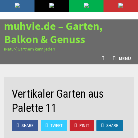
Zurück
7. August 2026
zum
Inhalt
muhvie.de – Garten,
Balkon & Genuss
(Natur-)Gärtnern kann jeder!
MENÜ
Vertikaler Garten aus
Palette 11
SHARE
TWEET
PIN IT
SHARE