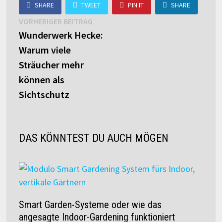
SHARE
TWEET
PIN IT
SHARE
Beitragsnavigation
Vorheriger
VORHERIGER BEITRAG
Beitrag:
Wunderwerk Hecke:
Warum viele
Sträucher mehr
können als
Sichtschutz
DAS KÖNNTEST DU AUCH MÖGEN
Smart Garden-Systeme oder wie das
angesagte Indoor-Gardening funktioniert