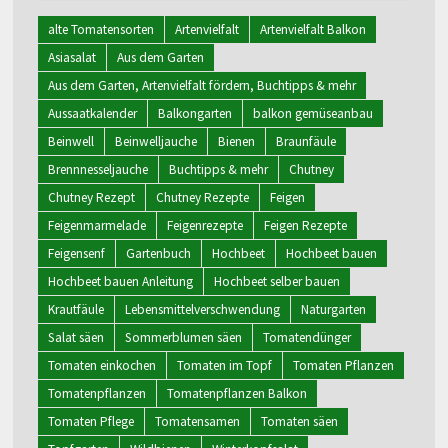
alte Tomatensorten
Artenvielfalt
Artenvielfalt Balkon
Asiasalat
Aus dem Garten
Aus dem Garten, Artenvielfalt fördern, Buchtipps & mehr
Aussaatkalender
Balkongarten
balkon gemüseanbau
Beinwell
Beinwelljauche
Bienen
Braunfäule
Brennnesseljauche
Buchtipps & mehr
Chutney
Chutney Rezept
Chutney Rezepte
Feigen
Feigenmarmelade
Feigenrezepte
Feigen Rezepte
Feigensenf
Gartenbuch
Hochbeet
Hochbeet bauen
Hochbeet bauen Anleitung
Hochbeet selber bauen
Krautfäule
Lebensmittelverschwendung
Naturgarten
Salat säen
Sommerblumen säen
Tomatendünger
Tomaten einkochen
Tomaten im Topf
Tomaten Pflanzen
Tomatenpflanzen
Tomatenpflanzen Balkon
Tomaten Pflege
Tomatensamen
Tomaten säen