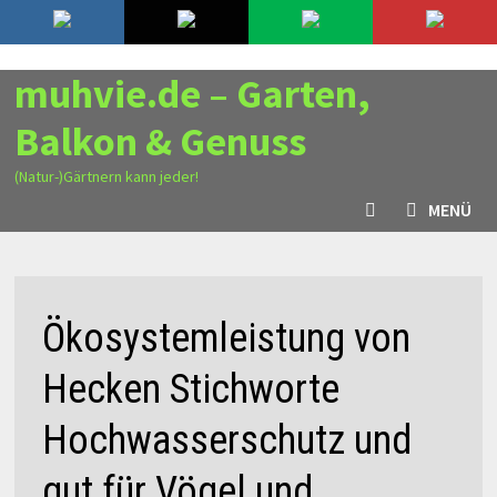
Zurück
9. August 2026
zum
Inhalt
muhvie.de – Garten,
Balkon & Genuss
(Natur-)Gärtnern kann jeder!
MENÜ
Ökosystemleistung von
Hecken Stichworte
Hochwasserschutz und
gut für Vögel und