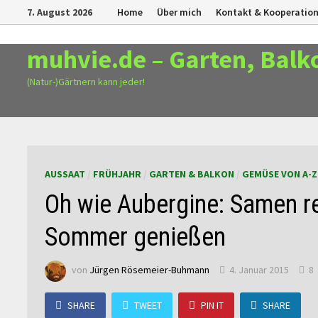
Zurück
7. August 2026
Home
Über mich
Kontakt & Kooperatio
zum
Inhalt
muhvie.de – Garten, Balk
(Natur-)Gärtnern kann jeder!
AUSSAAT
/
FRÜHJAHR
/
GARTEN & BALKON
/
GEMÜSE VON A-Z
Oh wie Aubergine: Samen r
Sommer genießen
von
Jürgen Rösemeier-Buhmann
4. Januar 2015
8
SHARE
TWEET
PIN IT
SHARE