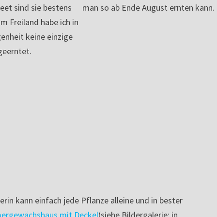
et sind sie bestens
man so ab Ende August ernten kann.
m Freiland habe ich in
enheit keine einzige
geerntet.
in kann einfach jede Pflanze alleine und in bester
ergewächshaus mit Deckel
(siehe Bildergalerie; in