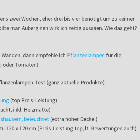
tens zwei Wochen, eher drei bis vier benötigt um zu keimen
ollte man Auberginen wirklich zeitig aussäen. Wie das geht?
 4 Wänden, dann empfehle ich
Pflanzenlampen
für die
ka oder Tomaten).
flanzenlampen-Test (ganz aktuelle Produkte):
tung
(top Preis-Leistung)
zucht, inkl. Heizmatte)
häusern, beleuchtet
(extra hoher Deckel)
 zu 120 x 120 cm (Preis-Leistung top, lt. Bewertungen auch)