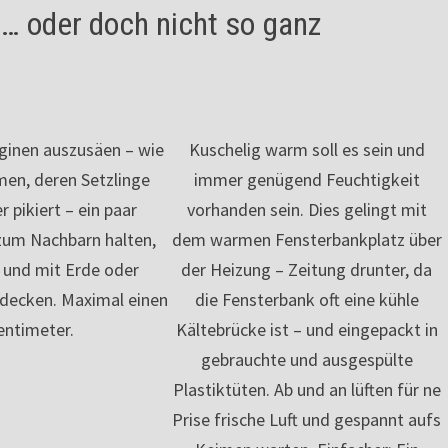
s… oder doch nicht so ganz
ginen auszusäen – wie
Kuschelig warm soll es sein und
amen, deren Setzlinge
immer genügend Feuchtigkeit
 pikiert – ein paar
vorhanden sein. Dies gelingt mit
zum Nachbarn halten,
dem warmen Fensterbankplatz über
 und mit Erde oder
der Heizung – Zeitung drunter, da
bdecken. Maximal einen
die Fensterbank oft eine kühle
entimeter.
Kältebrücke ist – und eingepackt in
gebrauchte und ausgespülte
Plastiktüten. Ab und an lüften für ne
Prise frische Luft und gespannt aufs