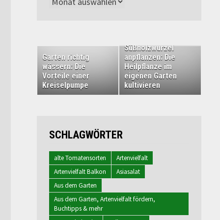
Archiv
Süßholzwurzel
Garten richtig
anpflanzen: Die
wässern: Die
Heilpflanze im
Vorteile einer
eigenen Garten
Kreiselpumpe
kultivieren
SCHLAGWÖRTER
alte Tomatensorten
Artenvielfalt
Artenvielfalt Balkon
Asiasalat
Aus dem Garten
Aus dem Garten, Artenvielfalt fördern,
Buchtipps & mehr