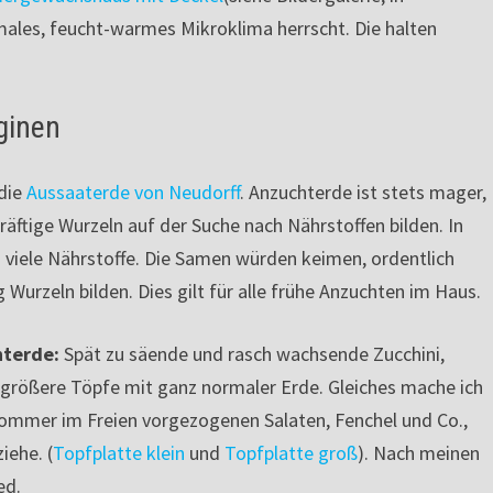
imales, feucht-warmes Mikroklima herrscht. Die halten
ginen
 die
Aussaaterde von Neudorff
. Anzuchterde ist stets mager,
äftige Wurzeln auf der Suche nach Nährstoffen bilden. In
viele Nährstoffe. Die Samen würden keimen, ordentlich
Wurzeln bilden. Dies gilt für alle frühe Anzuchten im Haus.
hterde:
Spät zu säende und rasch wachsende Zucchini,
 größere Töpfe mit ganz normaler Erde. Gleiches mache ich
tsommer im Freien vorgezogenen Salaten, Fenchel und Co.,
iehe. (
Topfplatte klein
und
Topfplatte groß
). Nach meinen
ed.