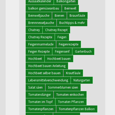
Aussaatkalender
Balkongarten
balkon gemüseanbau
Beinwell
Beinwelljauche
Bienen
Braunfäule
Brennnesseljauche
Buchtipps & mehr
Chutney
Chutney Rezept
Chutney Rezepte
Feigen
Feigenmarmelade
Feigenrezepte
Feigen Rezepte
Feigensenf
Gartenbuch
Hochbeet
Hochbeet bauen
Hochbeet bauen Anleitung
Hochbeet selber bauen
Krautfäule
Lebensmittelverschwendung
Naturgarten
Salat säen
Sommerblumen säen
Tomatendünger
Tomaten einkochen
Tomaten im Topf
Tomaten Pflanzen
Tomatenpflanzen
Tomatenpflanzen Balkon