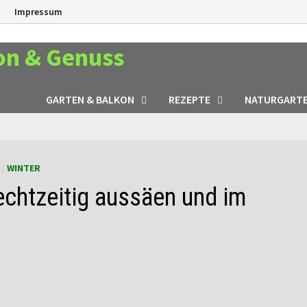
n
Impressum
on & Genuss
GARTEN & BALKON
REZEPTE
NATURGART
/
WINTER
echtzeitig aussäen und im