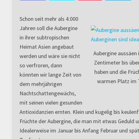
Schon seit mehr als 4.000
Jahren soll die Aubergine
in ihrer subtropischen
Heimat Asien angebaut
Aubergine aussäen i
werden und wäre sie nicht
Zentimeter bis übe
so verfroren, dann
haben und die Früch
könnten wir lange Zeit von
warmen Platz im T
dem mehrjährigen
Nachtschattengewächs,
mit seinen vielen gesunden
Antioxidanzien ernten. Klein und kugelig bis keulen
Früchte der Aubergine, die man mit etwas Geduld 
Idealerweise im Januar bis Anfang Februar und spä