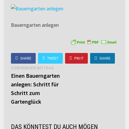
Bauerngarten anlegen
SHARE
TWEET
PIN IT
SHARE
Beitragsnavigation
Vorheriger
VORHERIGER BEITRAG
Beitrag:
Einen Bauerngarten
anlegen: Schritt für
Schritt zum
Gartenglück
DAS KÖNNTEST DU AUCH MÖGEN