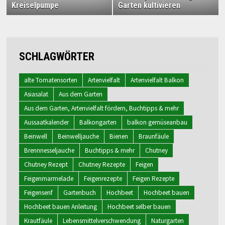
Kreiselpumpe
Garten kultivieren
SCHLAGWÖRTER
alte Tomatensorten
Artenvielfalt
Artenvielfalt Balkon
Asiasalat
Aus dem Garten
Aus dem Garten, Artenvielfalt fördern, Buchtipps & mehr
Aussaatkalender
Balkongarten
balkon gemüseanbau
Beinwell
Beinwelljauche
Bienen
Braunfäule
Brennnesseljauche
Buchtipps & mehr
Chutney
Chutney Rezept
Chutney Rezepte
Feigen
Feigenmarmelade
Feigenrezepte
Feigen Rezepte
Feigensenf
Gartenbuch
Hochbeet
Hochbeet bauen
Hochbeet bauen Anleitung
Hochbeet selber bauen
Krautfäule
Lebensmittelverschwendung
Naturgarten