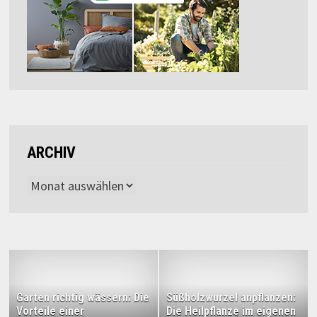
ARCHIV
Archiv
Garten richtig wässern: Die
Süßholzwurzel anpflanzen:
Vorteile einer
Die Heilpflanze im eigenen