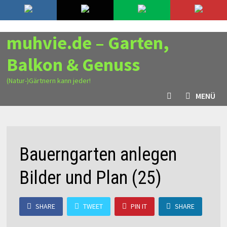
Zurück
6. August 2026
zum
Inhalt
muhvie.de – Garten,
Balkon & Genuss
(Natur-)Gärtnern kann jeder!
MENÜ
Bauerngarten anlegen
Bilder und Plan (25)
SHARE
TWEET
PIN IT
SHARE